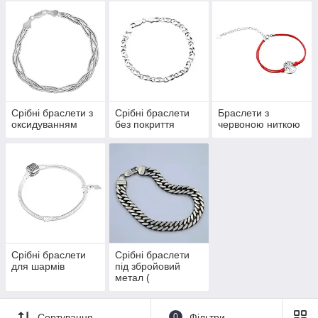
Срібні браслети з
Срібні браслети
Браслети з
оксидуванням
без покриття
червоною ниткою
Срібні браслети
Срібні браслети
для шармів
під збройовий
метал (
спеціальне
покриття)
Сортування
0
Фільтри