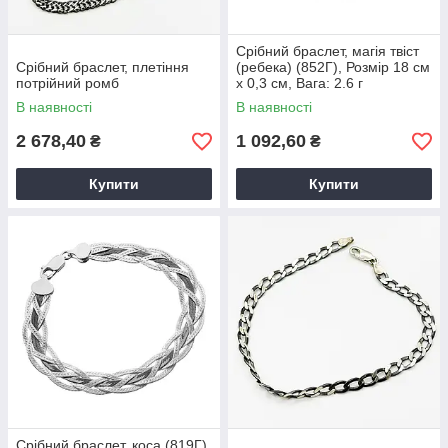
Срібний браслет, магія твіст
Срібний браслет, плетіння
(ребека) (852Г), Розмір 18 см
потрійний ромб
x 0,3 см, Вага: 2.6 г
В наявності
В наявності
2 678,40
1 092,60
₴
₴
Купити
Купити
Срібний браслет, коса (819Г),