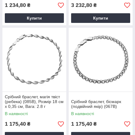
1 234,80
3 232,80
₴
₴
Купити
Купити
Срібний браслет, магія твіст
(ребека) (085В), Розмір 18 см
Срібний браслет, бісмарк
x 0,35 см, Вага: 2.8 г
(подвійний якір) (067В)
В наявності
В наявності
1 175,40
1 175,40
₴
₴