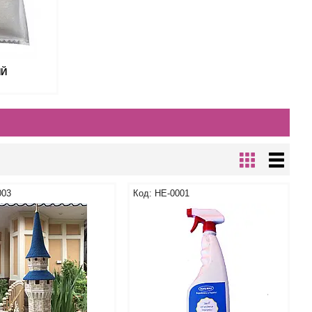
ИЙ
003
НЕ-0001