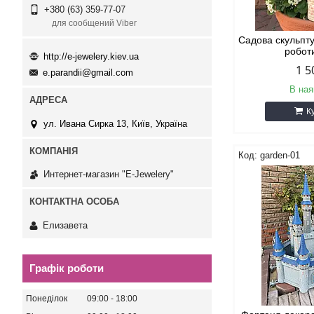
+380 (63) 359-77-07
для сообщений Viber
Садова скульпт
робот
http://e-jewelery.kiev.ua
1 5
e.parandii@gmail.com
В ная
К
ул. Ивана Сирка 13, Київ, Україна
garden-01
Интернет-магазин "E-Jewelery"
Елизавета
Графік роботи
Понеділок
09:00
18:00