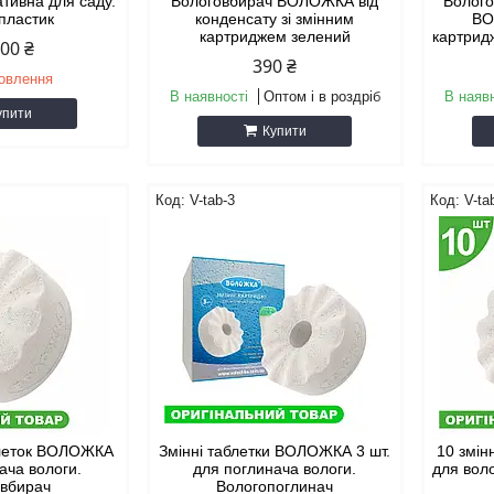
тивна для саду.
Вологовбирач ВОЛОЖКА від
Волого
 пластик
конденсату зі змінним
ВО
картриджем зелений
картрид
900 ₴
390 ₴
мовлення
В наявності
Оптом і в роздріб
В наяв
упити
Купити
V-tab-3
V-ta
блеток ВОЛОЖКА
Змінні таблетки ВОЛОЖКА 3 шт.
10 змі
ача вологи.
для поглинача вологи.
для вол
овбирач
Вологопоглинач