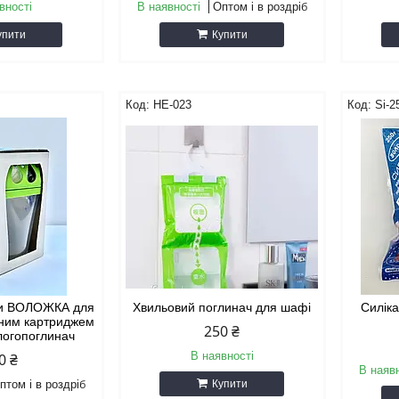
вності
В наявності
Оптом і в роздріб
упити
Купити
НЕ-023
Si-2
ги ВОЛОЖКА для
Хвильовий поглинач для шафі
Силік
інним картриджем
250 ₴
логопоглинач
В наявності
0 ₴
В наяв
птом і в роздріб
Купити