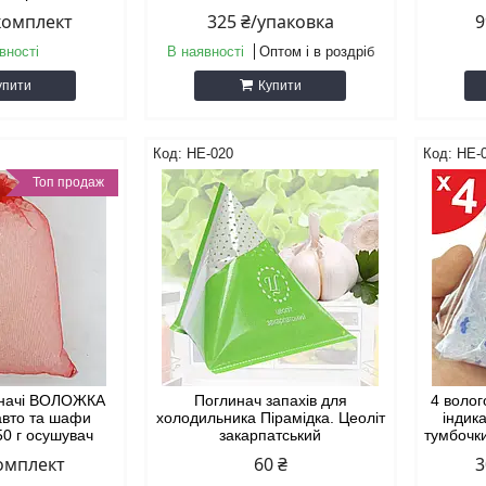
/комплект
325 ₴/упаковка
9
вності
В наявності
Оптом і в роздріб
упити
Купити
HE-020
HE-
Топ продаж
иначі ВОЛОЖКА
Поглинач запахів для
4 воло
авто та шафи
холодильника Пірамідка. Цеоліт
індик
50 г осушувач
закарпатський
тумбочк
комплект
60 ₴
3