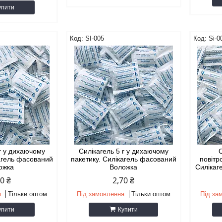
упити
SI-005
Si-0
 г у дихаючому
Силікагель 5 г у дихаючому
С
кагель фасований
пакетику. Силікагель фасований
повітр
ожка
Воложка
Силікаг
50 ₴
2,70 ₴
я
Тільки оптом
Під замовлення
Тільки оптом
Під за
упити
Купити