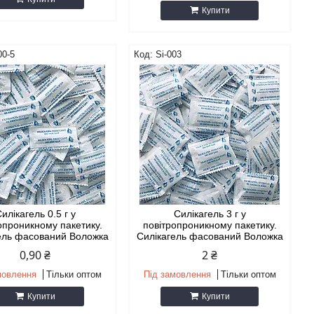
Купити
00-5
Si-003
илікагель 0.5 г у
Силікагель 3 г у
опроникному пакетику.
повітропроникному пакетику.
ель фасований Воложка
Силікагель фасований Воложка
0,90 ₴
2 ₴
мовлення
Тільки оптом
Під замовлення
Тільки оптом
Купити
Купити