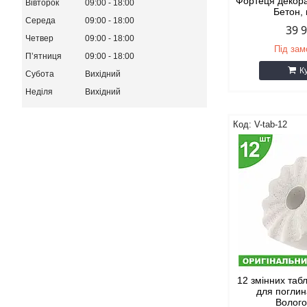
Фортеця декора
Вівторок
09:00
18:00
Бетон,
Середа
09:00
18:00
39 
Четвер
09:00
18:00
Під за
Пʼятниця
09:00
18:00
К
Субота
Вихідний
Неділя
Вихідний
V-tab-12
12 змінних та
для поглин
Волог