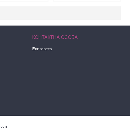
Елизавета
ості