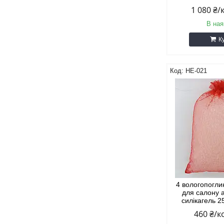
1 080 ₴
В ная
К
HE-021
4 вологопогл
для салону 
силікагель 2
460 ₴/