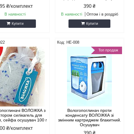
95 ₴/комплект
390 ₴
В наявності
В наявності
Оптом і в роздріб
Купити
Купити
022
НЕ-008
Топ продаж
гопоглиначі ВОЛОЖКА з
Вологопоглинач проти
атором силікагель для
конденсату ВОЛОЖКА зі
и, сейфа осушувач 100 г
змінним картриджем блакитний.
Осушувач
00 ₴/комплект
390 ₴