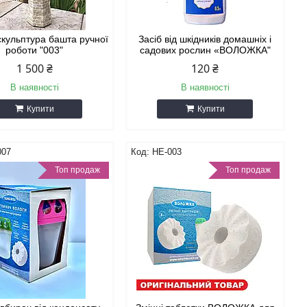
скульптура башта ручної
Засіб від шкідників домашніх і
роботи "003"
садових рослин «ВОЛОЖКА"
1 500 ₴
120 ₴
В наявності
В наявності
Купити
Купити
007
НЕ-003
Топ продаж
Топ продаж