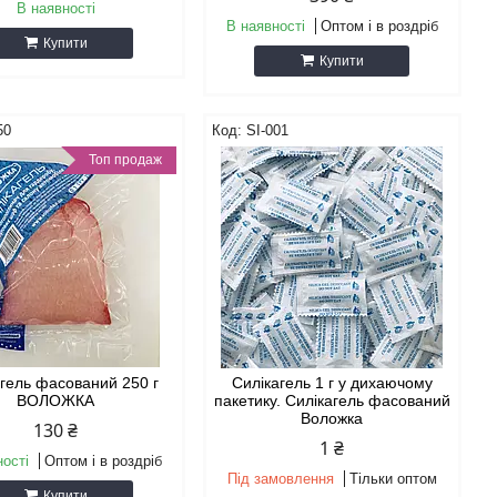
В наявності
В наявності
Оптом і в роздріб
Купити
Купити
50
SI-001
Топ продаж
агель фасований 250 г
Силікагель 1 г у дихаючому
ВОЛОЖКА
пакетику. Силікагель фасований
Воложка
130 ₴
1 ₴
ності
Оптом і в роздріб
Під замовлення
Тільки оптом
Купити