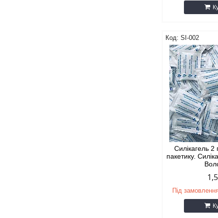
К
SI-002
Силікагель 2
пакетику. Силі
Вол
1,
Під замовленн
К