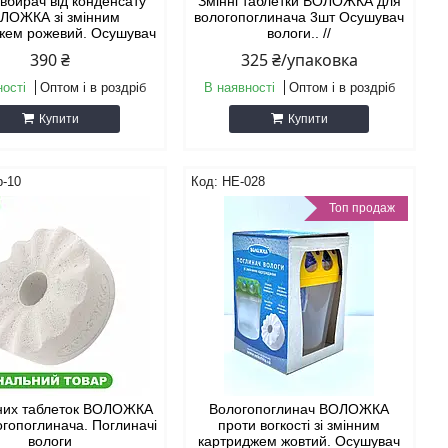
вбирач від конденсату
Змінні таблетки ВОЛОЖКА для
ЛОЖКА зі змінним
вологопоглинача 3шт Осушувач
жем рожевий. Осушувач
вологи.. //
390 ₴
325 ₴/упаковка
ності
Оптом і в роздріб
В наявності
Оптом і в роздріб
Купити
Купити
b-10
HE-028
Топ продаж
нних таблеток ВОЛОЖКА
Вологопоглинач ВОЛОЖКА
огопоглинача. Поглиначі
проти вогкості зі змінним
вологи
картриджем жовтий. Осушувач