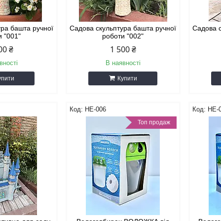
ура башта ручної
Садова скульптура башта ручної
Садова 
и "001"
роботи "002"
00 ₴
1 500 ₴
вності
В наявності
упити
Купити
НЕ-006
НЕ-
Топ продаж