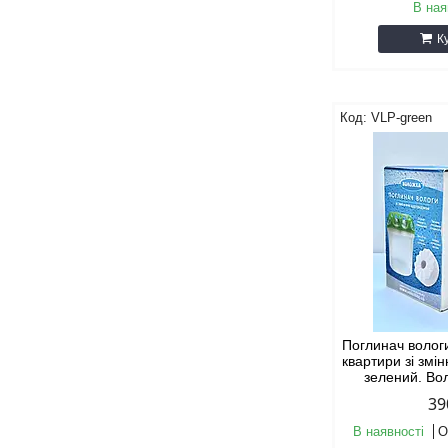
В ная
К
VLP-green
Поглинач воло
квартири зі зм
зелений. Во
39
В наявності
О