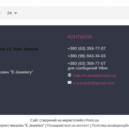
+380 (63) 359-77-07
ка 13, Київ, Україна
+380 (98) 843-34-03
+380 (63) 359-77-07
для сообщений Viber
азин "E-Jewelery"
http://e-jewelery.kiev.ua
e.parandii@gmail.com
Сайт створений на маркетплейсі
Prom.ua
Интернет-магазин "E-Jewelery" |
Поскаржитися на контент
|
Політика конфіденційн