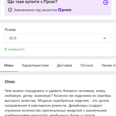
Що таке купити з Пром?
Замовлення під захистом
Розмір
15,0
В наявності
Опис
Характеристики
Доставка
Оплата
Умови п
Опис
Чем можно порадовать и удивить близкого человека: маму,
любимую, дочку, знакомую? Конечно же изделием из серебра
высокого качества. Модные серебряные изделия - это целое
направление в ювелирном ремесле. Дизайнеры создают
огромное количество оригинальных моделей с различными
комбинациями металлов, необычных форм и узоров.