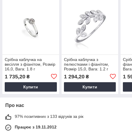
Срібна каблучка на
Срібна каблучка з
Сріб
весілля з фіанітом, Розмір
пелюстками і фіанітом,
фіан
16,0, Вага: 1.8 г
Розмір 15,0, Вага: 1.2 г
Вага:
1 735,20
1 294,20
1 5
₴
₴
Купити
Купити
Про нас
97% позитивних з 133 відгуків за рік
Працює з 19.11.2012