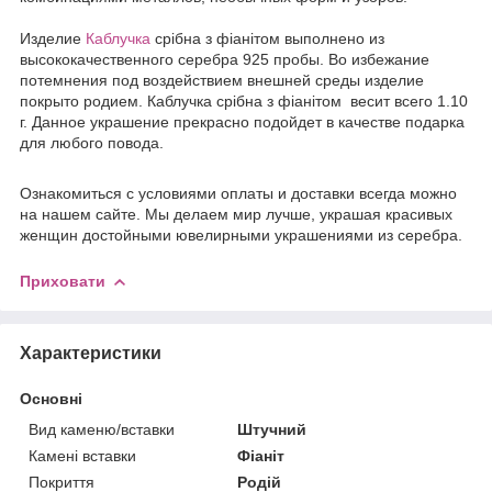
Издели
е
Каблучка
срібна з фіанітом выполнено из
высококачественного серебра 925 пробы. Во избежание
потемнения под воздействием внешней среды изделие
покрыто родием. Каблучка срібна з фіанітом весит всего 1.10
г. Данное украшение прекрасно подойдет в качестве подарка
для любого повода.
Ознакомиться с условиями оплаты и доставки всегда можно
на нашем сайте. Мы делаем мир лучше, украшая красивых
женщин достойными ювелирными украшениями из серебра.
Приховати
Характеристики
Основні
Вид каменю/вставки
Штучний
Камені вставки
Фіаніт
Покриття
Родій