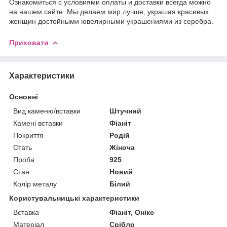
Ознакомиться с условиями оплаты и доставки всегда можно
на нашем сайте. Мы делаем мир лучше, украшая красивых
женщин достойными ювелирными украшениями из серебра.
Приховати
Характеристики
Основні
Вид каменю/вставки
Штучний
Камені вставки
Фіаніт
Покриття
Родій
Стать
Жіноча
Проба
925
Стан
Новий
Колір металу
Білий
Користувальницькі характеристики
Вставка
Фіаніт, Онікс
Матеріал
Срібло