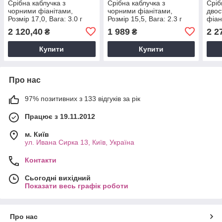
Срібна каблучка з
Срібна каблучка з
Сріб
чорними фіанітами,
чорними фіанітами,
двос
Розмір 17,0, Вага: 3.0 г
Розмір 15,5, Вага: 2.3 г
фіан
Розм
2 120,40
1 989
2 2
₴
₴
Купити
Купити
Про нас
97% позитивних з 133 відгуків за рік
Працює з 19.11.2012
м. Київ
ул. Ивана Сирка 13, Київ, Україна
Контакти
Сьогодні вихідний
Показати весь графік роботи
Про нас