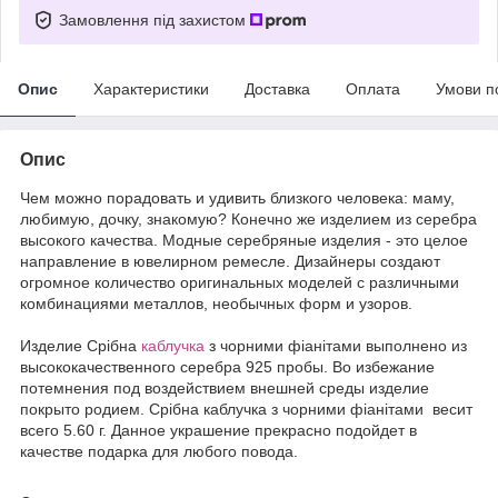
Замовлення під захистом
Опис
Характеристики
Доставка
Оплата
Умови п
Опис
Чем можно порадовать и удивить близкого человека: маму,
любимую, дочку, знакомую? Конечно же изделием из серебра
высокого качества. Модные серебряные изделия - это целое
направление в ювелирном ремесле. Дизайнеры создают
огромное количество оригинальных моделей с различными
комбинациями металлов, необычных форм и узоров.
Издели
е
Срібна
каблучка
з чорними фіанітами выполнено из
высококачественного серебра 925 пробы. Во избежание
потемнения под воздействием внешней среды изделие
покрыто родием. Срібна каблучка з чорними фіанітами весит
всего 5.60 г. Данное украшение прекрасно подойдет в
качестве подарка для любого повода.