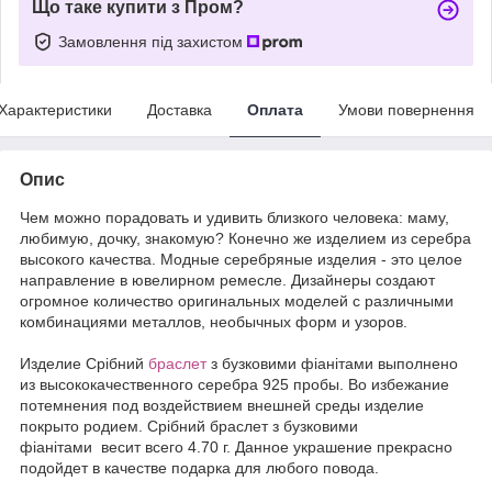
Що таке купити з Пром?
Замовлення під захистом
Характеристики
Доставка
Оплата
Умови повернення
Опис
Чем можно порадовать и удивить близкого человека: маму,
любимую, дочку, знакомую? Конечно же изделием из серебра
высокого качества. Модные серебряные изделия - это целое
направление в ювелирном ремесле. Дизайнеры создают
огромное количество оригинальных моделей с различными
комбинациями металлов, необычных форм и узоров.
Издели
е
Срібний
браслет
з бузковими фіанітами выполнено
из высококачественного серебра 925 пробы. Во избежание
потемнения под воздействием внешней среды изделие
покрыто родием. Срібний браслет з бузковими
фіанітами весит всего 4.70 г. Данное украшение прекрасно
подойдет в качестве подарка для любого повода.