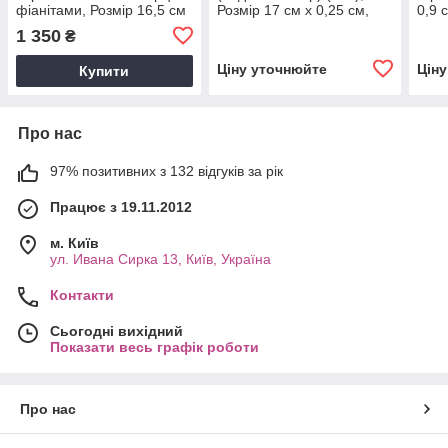
фіанітами, Розмір 16,5 см
Розмір 17 см x 0,25 см,
0,9 
x 0,4 см, Вага: 1.4 г
Вага: 1.7 г
1 350
₴
Ціну уточнюйте
Цін
Купити
Про нас
97% позитивних з 132 відгуків за рік
Працює з 19.11.2012
м. Київ
ул. Ивана Сирка 13, Київ, Україна
Контакти
Сьогодні вихідний
Показати весь графік роботи
Про нас