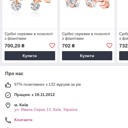
Срібні сережки в позолоті
Срібні сережки в позолоті
Сріб
з фіанітами
з фіанітами
з фі
700,20
702
732
₴
₴
Купити
Купити
Про нас
97% позитивних з 132 відгуків за рік
Працює з 19.11.2012
м. Київ
ул. Ивана Сирка 13, Київ, Україна
Контакти