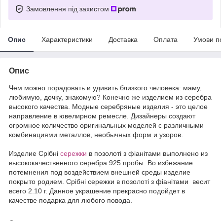
Замовлення під захистом
Опис
Характеристики
Доставка
Оплата
Умови п
Опис
Чем можно порадовать и удивить близкого человека: маму,
любимую, дочку, знакомую? Конечно же изделием из серебра
высокого качества. Модные серебряные изделия - это целое
направление в ювелирном ремесле. Дизайнеры создают
огромное количество оригинальных моделей с различными
комбинациями металлов, необычных форм и узоров.
Издели
е
Срібні
сережки
в позолоті з фіанітами выполнено из
высококачественного серебра 925 пробы. Во избежание
потемнения под воздействием внешней среды изделие
покрыто родием. Срібні сережки в позолоті з фіанітами весит
всего 2.10 г. Данное украшение прекрасно подойдет в
качестве подарка для любого повода.