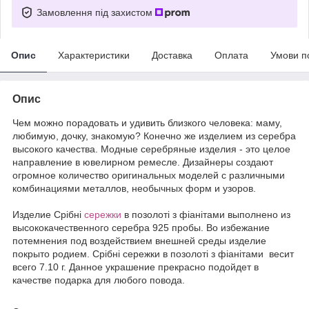
Замовлення під захистом
Опис
Характеристики
Доставка
Оплата
Умови п
Опис
Чем можно порадовать и удивить близкого человека: маму,
любимую, дочку, знакомую? Конечно же изделием из серебра
высокого качества. Модные серебряные изделия - это целое
направление в ювелирном ремесле. Дизайнеры создают
огромное количество оригинальных моделей с различными
комбинациями металлов, необычных форм и узоров.
Издели
е
Срібні
сережки
в позолоті з фіанітами выполнено из
высококачественного серебра 925 пробы. Во избежание
потемнения под воздействием внешней среды изделие
покрыто родием. Срібні сережки в позолоті з фіанітами весит
всего 7.10 г. Данное украшение прекрасно подойдет в
качестве подарка для любого повода.