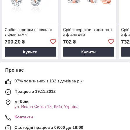
Срібні сережки в позолоті
Срібні сережки в позолоті
Сріб
з фіанітами
з фіанітами
з фі
700,20
702
732
₴
₴
Купити
Купити
Про нас
97% позитивних з 132 відгуків за рік
Працює з 19.11.2012
м. Київ
ул. Ивана Сирка 13, Київ, Україна
Контакти
Сьогодні працює з 09:00 до 18:00