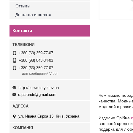
Отзывы
Доставка и оплата
Контакти
+380 (63) 359-77-07
+380 (98) 843-34-03
+380 (63) 359-77-07
для сообщений Viber
http://e-jewelery.kiev.ua
e.parandii@gmail.com
Чем можно порадо
качества. Модны
моделей с разли
ул. Ивана Сирка 13, Київ, Україна
Издели
е
Срібна
внешней среды из
подарка для люб