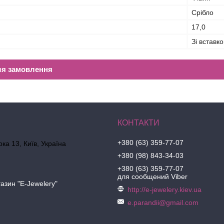
Срібло
17,0
Зі вставк
ля замовлення
+380 (63) 359-77-07
ка 13, Київ, Україна
+380 (98) 843-34-03
+380 (63) 359-77-07
для сообщений Viber
азин "E-Jewelery"
http://e-jewelery.kiev.ua
e.parandii@gmail.com