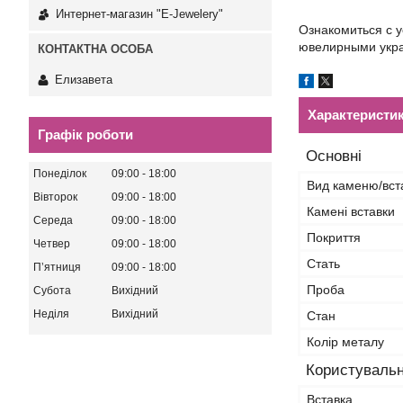
Интернет-магазин "E-Jewelery"
Ознакомиться с 
ювелирными укра
Елизавета
Характеристи
Графік роботи
Основні
Понеділок
09:00
18:00
Вид каменю/вст
Вівторок
09:00
18:00
Камені вставки
Середа
09:00
18:00
Покриття
Четвер
09:00
18:00
Стать
Пʼятниця
09:00
18:00
Проба
Субота
Вихідний
Неділя
Вихідний
Стан
Колір металу
Користувальн
Вставка