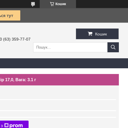
Кошик
Кошик
0 (63) 359-77-07
 17,0, Вага: 3.1 г
 з