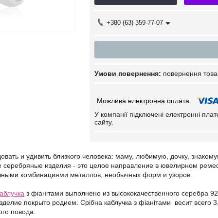
+380 (63) 359-77-07
повернення това
У компанії підключені електронні пла
сайту.
вать и удивить близкого человека: маму, любимую, дочку, знаком
е серебряные изделия - это целое направление в ювелирном реме
чными комбинациями металлов, необычных форм и узоров.
каблучка
з фіанітами выполнено из высококачественного серебра 9
делие покрыто родием. Срібна каблучка з фіанітами весит всего 3
ого повода.