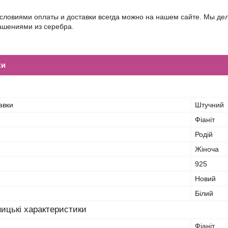
условиями оплаты и доставки всегда можно на нашем сайте. Мы д
шениями из серебра.
ки
авки
Штучний
Фіаніт
Родій
Жіноча
925
Новий
Білий
ицькі характеристики
Фіаніт