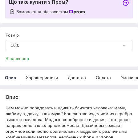
Що таке купити з Пром?
Замовлення під захистом
Розмір
16,0
В наявності
Опис
Характеристики
Доставка
Оплата
Умови п
Опис
Чем можно порадовать и удивить близкого человека: маму,
любимую, дочку, знакомую? Конечно же изделием из серебра
высокого качества. Модные серебряные изделия - это целое
направление в ювелирном ремесле. Дизайнеры создают
огромное количество оригинальных моделей с различными
комбинациями металлов, необычных форм и узоров.