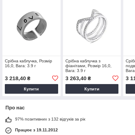
Срібна каблучка, Розмір
Срібна каблучка з
Сріб
16,0, Вага: 3.9 г
фіанітами, Розмір 16,0,
подв
Вага: 3.9 г
Вага:
3 218,40
3 263,40
3 1
₴
₴
Купити
Купити
Про нас
97% позитивних з 132 відгуків за рік
Працює з 19.11.2012