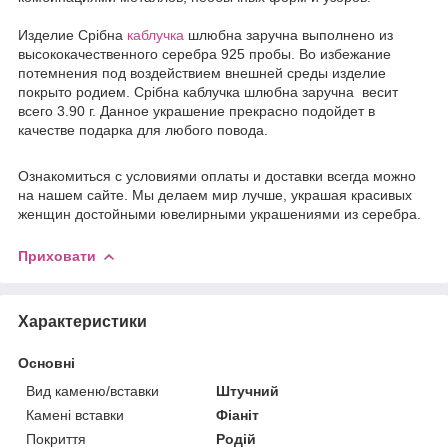
Издели
е
Срібна
каблучка
шлюбна заручна выполнено из
высококачественного серебра 925 пробы. Во избежание
потемнения под воздействием внешней среды изделие
покрыто родием. Срібна каблучка шлюбна заручна весит
всего 3.90 г. Данное украшение прекрасно подойдет в
качестве подарка для любого повода.
Ознакомиться с условиями оплаты и доставки всегда можно
на нашем сайте. Мы делаем мир лучше, украшая красивых
женщин достойными ювелирными украшениями из серебра.
Приховати
Характеристики
Основні
Вид каменю/вставки
Штучний
Камені вставки
Фіаніт
Покриття
Родій