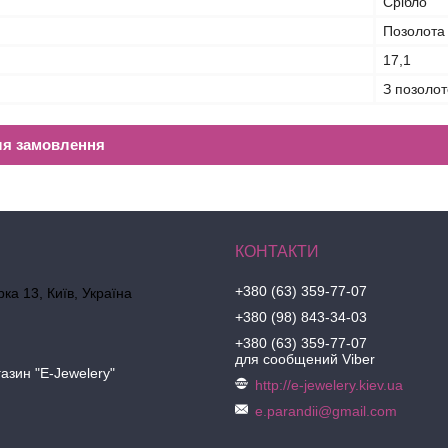
Срібло
Позолота
17,1
З позолот
ля замовлення
+380 (63) 359-77-07
ка 13, Київ, Україна
+380 (98) 843-34-03
+380 (63) 359-77-07
для сообщений Viber
азин "E-Jewelery"
http://e-jewelery.kiev.ua
e.parandii@gmail.com