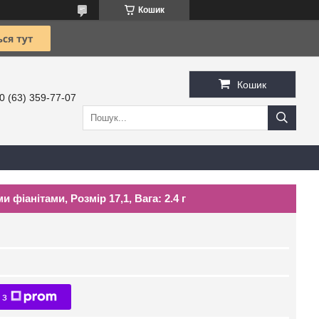
Кошик
Кошик
0 (63) 359-77-07
 фіанітами, Розмір 17,1, Вага: 2.4 г
 з