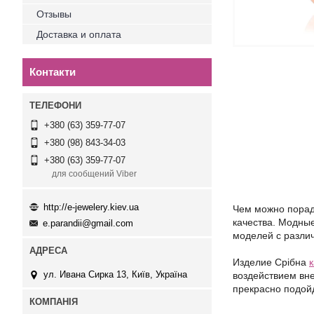
Отзывы
Доставка и оплата
Контакти
+380 (63) 359-77-07
+380 (98) 843-34-03
+380 (63) 359-77-07
для сообщений Viber
http://e-jewelery.kiev.ua
Чем можно порадо
качества. Модны
e.parandii@gmail.com
моделей с разли
Издели
е
Срібна
ул. Ивана Сирка 13, Київ, Україна
воздействием вне
прекрасно подойд