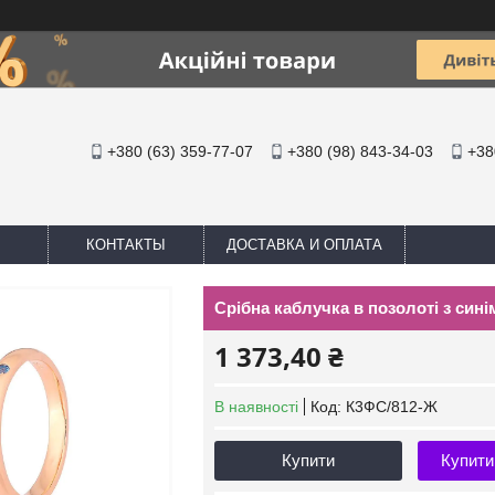
+380 (63) 359-77-07
+380 (98) 843-34-03
+38
КОНТАКТЫ
ДОСТАВКА И ОПЛАТА
Срібна каблучка в позолоті з синіми
1 373,40 ₴
В наявності
Код:
К3ФС/812-Ж
Купити
Купити