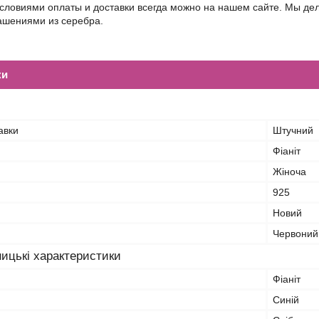
условиями оплаты и доставки всегда можно на нашем сайте. Мы д
шениями из серебра.
ки
авки
Штучний
Фіаніт
Жіноча
925
Новий
Червоний
ицькі характеристики
Фіаніт
Синій