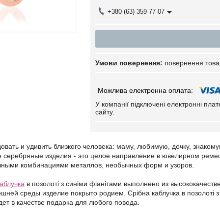
+380 (63) 359-77-07
повернення това
У компанії підключені електронні пла
сайту.
вать и удивить близкого человека: маму, любимую, дочку, знаком
е серебряные изделия - это целое направление в ювелирном реме
чными комбинациями металлов, необычных форм и узоров.
каблучка
в позолоті з синіми фіанітами выполнено из высококачест
шней среды изделие покрыто родием. Срібна каблучка в позолоті з 
ет в качестве подарка для любого повода.