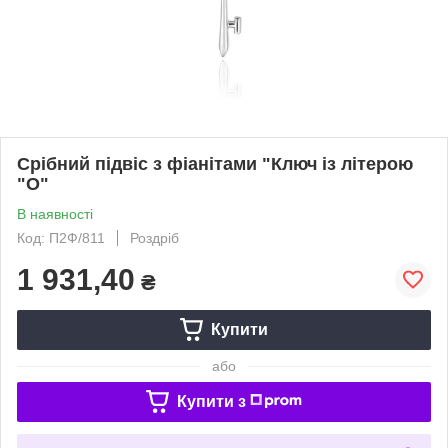
Срібний підвіс з фіанітами "Ключ із літерою
"О"
В наявності
Код: П2Ф/811
Роздріб
1 931,40
₴
Купити
або
Купити з