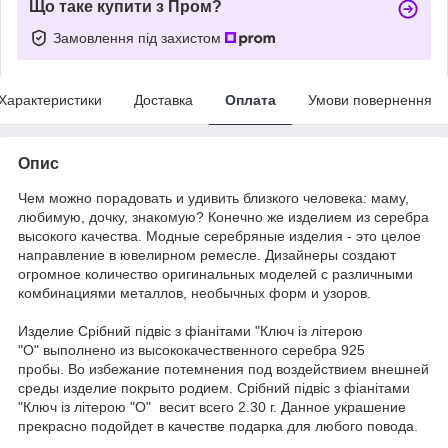
Що таке купити з Пром?
Замовлення під захистом
Характеристики
Доставка
Оплата
Умови повернення
Опис
Чем можно порадовать и удивить близкого человека: маму,
любимую, дочку, знакомую? Конечно же изделием из серебра
высокого качества. Модные серебряные изделия - это целое
направление в ювелирном ремесле. Дизайнеры создают
огромное количество оригинальных моделей с различными
комбинациями металлов, необычных форм и узоров.
Издели
е
Срібний підвіс з фіанітами "Ключ із літерою
"О" выполнено из высококачественного серебра 925
пробы. Во избежание потемнения под воздействием внешней
среды изделие покрыто родием. Срібний підвіс з фіанітами
"Ключ із літерою "О" весит всего 2.30 г. Данное украшение
прекрасно подойдет в качестве подарка для любого повода.