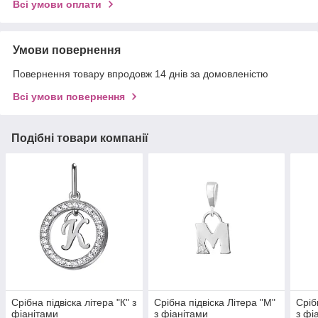
Всі умови оплати
Умови повернення
Повернення товару впродовж 14 днів за домовленістю
Всі умови повернення
Подібні товари компанії
Срібна підвіска літера "К" з
Срібна підвіска Літера "М"
Сріб
фіанітами
з фіанітами
з фі