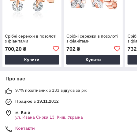
Срібні сережки в позолоті
Срібні сережки в позолоті
Сріб
з фіанітами
з фіанітами
з фі
700,20
702
732
₴
₴
Купити
Купити
Про нас
97% позитивних з 133 відгуків за рік
Працює з 19.11.2012
м. Київ
ул. Ивана Сирка 13, Київ, Україна
Контакти