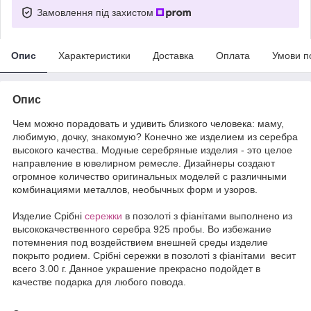
Замовлення під захистом
Опис
Характеристики
Доставка
Оплата
Умови п
Опис
Чем можно порадовать и удивить близкого человека: маму,
любимую, дочку, знакомую? Конечно же изделием из серебра
высокого качества. Модные серебряные изделия - это целое
направление в ювелирном ремесле. Дизайнеры создают
огромное количество оригинальных моделей с различными
комбинациями металлов, необычных форм и узоров.
Издели
е
Срібні
сережки
в позолоті з фіанітами выполнено из
высококачественного серебра 925 пробы. Во избежание
потемнения под воздействием внешней среды изделие
покрыто родием. Срібні сережки в позолоті з фіанітами весит
всего 3.00 г. Данное украшение прекрасно подойдет в
качестве подарка для любого повода.