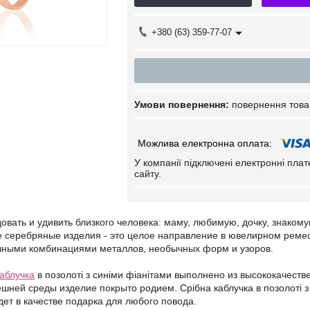
+380 (63) 359-77-07
повернення това
У компанії підключені електронні пла
сайту.
вать и удивить близкого человека: маму, любимую, дочку, знаком
е серебряные изделия - это целое направление в ювелирном реме
чными комбинациями металлов, необычных форм и узоров.
каблучка
в позолоті з синіми фіанітами выполнено из высококачест
шней среды изделие покрыто родием. Срібна каблучка в позолоті з 
ет в качестве подарка для любого повода.