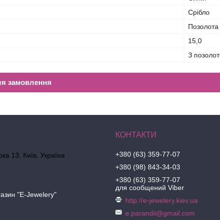
Срібло
Позолота
15,0
З позоло
ля замовлення
+380 (63) 359-77-07
ка 13, Київ, Україна
+380 (98) 843-34-03
+380 (63) 359-77-07
для сообщений Viber
азин "E-Jewelery"
http://e-jewelery.kiev.ua
e.parandii@gmail.com