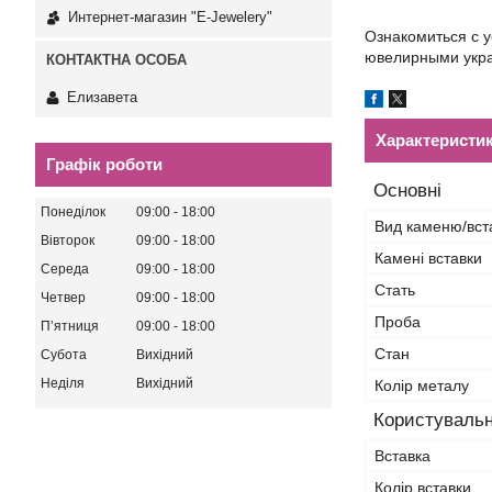
Интернет-магазин "E-Jewelery"
Ознакомиться с 
ювелирными укра
Елизавета
Характеристи
Графік роботи
Основні
Понеділок
09:00
18:00
Вид каменю/вст
Вівторок
09:00
18:00
Камені вставки
Середа
09:00
18:00
Стать
Четвер
09:00
18:00
Проба
Пʼятниця
09:00
18:00
Стан
Субота
Вихідний
Неділя
Вихідний
Колір металу
Користувальн
Вставка
Колір вставки