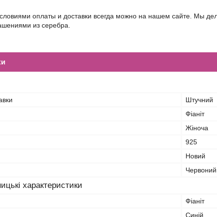
условиями оплаты и доставки всегда можно на нашем сайте. Мы д
шениями из серебра.
ки
авки
Штучний
Фіаніт
Жіноча
925
Новий
Червоний
ицькі характеристики
Фіаніт
Синій