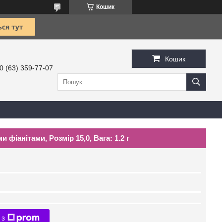
Кошик
Кошик
0 (63) 359-77-07
 фіанітами, Розмір 15,0, Вага: 1.2 г
 з