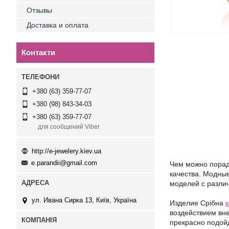
Отзывы
Доставка и оплата
Контакти
+380 (63) 359-77-07
+380 (98) 843-34-03
+380 (63) 359-77-07
для сообщений Viber
http://e-jewelery.kiev.ua
e.parandii@gmail.com
Чем можно порадо
качества. Модны
моделей с разли
ул. Ивана Сирка 13, Київ, Україна
Издели
е
Срібна
воздействием вне
прекрасно подойд