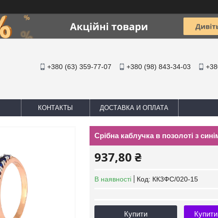
+380 (63) 359-77-07
+380 (98) 843-34-03
+38
КОНТАКТЫ
ДОСТАВКА И ОПЛАТА
Срібна каблучка в позолоті з синіми
937,80 ₴
В наявності
Код:
КК3ФС/020-15
Купити
Купити