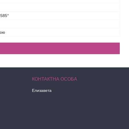
 585°
тою
Елизавета