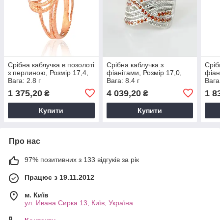
Срібна каблучка в позолоті
Срібна каблучка з
Сріб
з перлиною, Розмір 17,4,
фіанітами, Розмір 17,0,
фіан
Вага: 2.8 г
Вага: 8.4 г
Вага:
1 375,20
4 039,20
1 8
₴
₴
Купити
Купити
Про нас
97% позитивних з 133 відгуків за рік
Працює з 19.11.2012
м. Київ
ул. Ивана Сирка 13, Київ, Україна