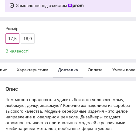
Замовлення під захистом
Розмір
17,5
18,0
В наявності
пис
Характеристики
Доставка
Оплата
Умови пове
Опис
Чем можно порадовать и удивить близкого человека: маму,
любимую, дочку, знакомую? Конечно же изделием из серебра
высокого качества. Модные серебряные изделия - это целое
направление в ювелирном ремесле. Дизайнеры создают
огромное количество оригинальных моделей с различными
комбинациями металлов, необычных форм и узоров.