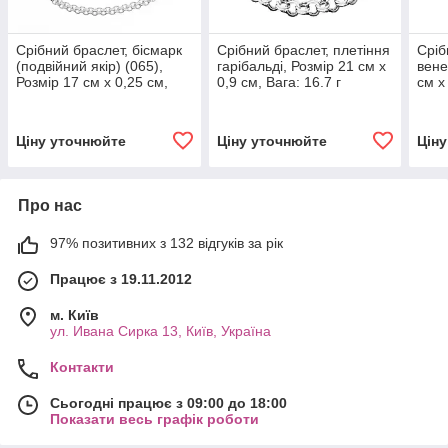
Срібний браслет, бісмарк
Срібний браслет, плетіння
Сріб
(подвійний якір) (065),
гарібальді, Розмір 21 см x
вене
Розмір 17 см x 0,25 см,
0,9 см, Вага: 16.7 г
см x
Вага: 1.7 г
Ціну уточнюйте
Ціну уточнюйте
Цін
Про нас
97% позитивних з 132 відгуків за рік
Працює з 19.11.2012
м. Київ
ул. Ивана Сирка 13, Київ, Україна
Контакти
Сьогодні працює з 09:00 до 18:00
Показати весь графік роботи