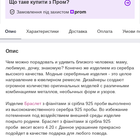
Що таке купити з Пром?
Замовлення під захистом
Опис
Характеристики
Доставка
Оплата
Умови п
Опис
Чем можно порадовать и удивить близкого человека: маму,
любимую, дочку, знакомую? Конечно же изделием из серебра
высокого качества. Модные серебряные изделия - это целое
направление в ювелирном ремесле. Дизайнеры создают
огромное количество оригинальных моделей с различными
комбинациями металлов, необычных форм и узоров.
Издели
е
Браслет
з фіанітами зі срібла 925 проби выполнено
из высококачественного серебра 925 пробы. Во избежание
потемнения под воздействием внешней среды изделие
покрыто родием. Браслет з фіанітами зі срібла 925
проби весит всего 4.20 г. Данное украшение прекрасно
подойдет в качестве подарка для любого повода.