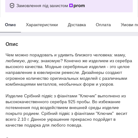
Замовлення під захистом
Опис
Характеристики
Доставка
Оплата
Умови п
Опис
Чем можно порадовать и удивить близкого человека: маму,
любимую, дочку, знакомую? Конечно же изделием из серебра
высокого качества. Модные серебряные изделия - это целое
направление в ювелирном ремесле. Дизайнеры создают
огромное количество оригинальных моделей с различными
комбинациями металлов, необычных форм и узоров.
Издели
е
Срібний підвіс з фіанітами "Ключик" выполнено из
высококачественного серебра 925 пробы. Во избежание
потемнения под воздействием внешней среды изделие
покрыто родием. Срібний підвіс з фіанітами "Ключик" весит
всего 2.10 г. Данное украшение прекрасно подойдет в
качестве подарка для любого повода.