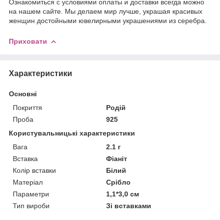
Ознакомиться с условиями оплаты и доставки всегда можно
на нашем сайте. Мы делаем мир лучше, украшая красивых
женщин достойными ювелирными украшениями из серебра.
Приховати
Характеристики
Основні
Покриття
Родій
Проба
925
Користувальницькі характеристики
Вага
2.1 г
Вставка
Фіаніт
Колір вставки
Білий
Матеріал
Срібло
Параметри
1,1*3,0 см
Тип вироби
Зі вставками