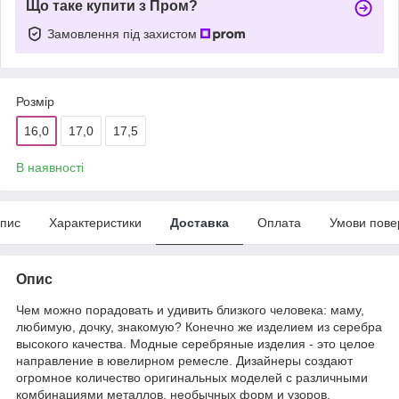
Що таке купити з Пром?
Замовлення під захистом
Розмір
16,0
17,0
17,5
В наявності
пис
Характеристики
Доставка
Оплата
Умови пове
Опис
Чем можно порадовать и удивить близкого человека: маму,
любимую, дочку, знакомую? Конечно же изделием из серебра
высокого качества. Модные серебряные изделия - это целое
направление в ювелирном ремесле. Дизайнеры создают
огромное количество оригинальных моделей с различными
комбинациями металлов, необычных форм и узоров.