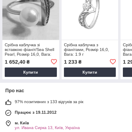
Срібна каблучка зі
Срібна каблучка з
Сріб
вставкою фіаніт/Sea Shell
фіанітами, Розмір 16,0,
фіан
Pearl, Розмір 16,0, Вага:
Вага: 1.9 г
Вага:
1.9 г
1 652,40
1 233
1 2
₴
₴
Купити
Купити
Про нас
97% позитивних з 133 відгуків за рік
Працює з 19.11.2012
м. Київ
ул. Ивана Сирка 13, Київ, Україна