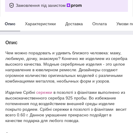
Замовлення під захистом
Опис
Характеристики
Доставка
Оплата
Умови п
Опис
Чем можно порадовать и удивить близкого человека: маму,
любимую, дочку, знакомую? Конечно же изделием из серебра
высокого качества. Модные серебряные изделия - это целое
направление в ювелирном ремесле. Дизайнеры создают
огромное количество оригинальных моделей с различными
комбинациями металлов, необычных форм и узоров.
Издели
е
Срібні
сережки
в позолоті з фіанітами выполнено из
высококачественного серебра 925 пробы. Во избежание
потемнения под воздействием внешней среды изделие
покрыто родием. Срібні сережки в позолоті з фіанітами весит
всего 0.60 г. Данное украшение прекрасно подойдет в
качестве подарка для любого повода.