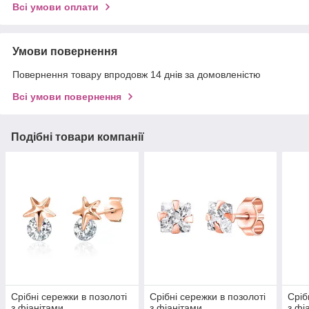
Всі умови оплати
Умови повернення
Повернення товару впродовж 14 днів за домовленістю
Всі умови повернення
Подібні товари компанії
Срібні сережки в позолоті
Срібні сережки в позолоті
Сріб
з фіанітами
з фіанітами
з фі