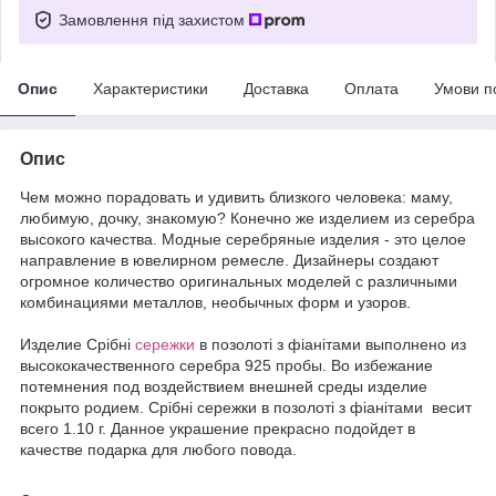
Замовлення під захистом
Опис
Характеристики
Доставка
Оплата
Умови п
Опис
Чем можно порадовать и удивить близкого человека: маму,
любимую, дочку, знакомую? Конечно же изделием из серебра
высокого качества. Модные серебряные изделия - это целое
направление в ювелирном ремесле. Дизайнеры создают
огромное количество оригинальных моделей с различными
комбинациями металлов, необычных форм и узоров.
Издели
е
Срібні
сережки
в позолоті з фіанітами выполнено из
высококачественного серебра 925 пробы. Во избежание
потемнения под воздействием внешней среды изделие
покрыто родием. Срібні сережки в позолоті з фіанітами весит
всего 1.10 г. Данное украшение прекрасно подойдет в
качестве подарка для любого повода.