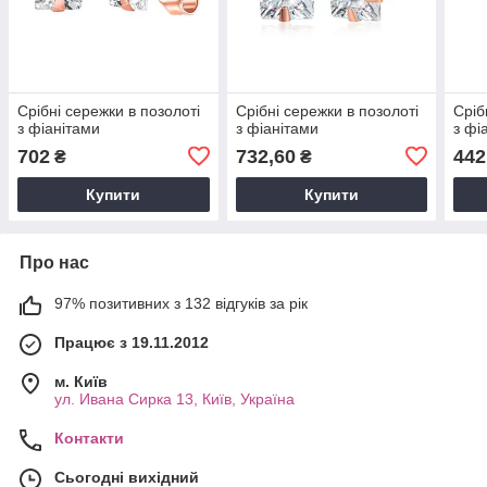
Срібні сережки в позолоті
Срібні сережки в позолоті
Сріб
з фіанітами
з фіанітами
з фі
702
732,60
442
₴
₴
Купити
Купити
Про нас
97% позитивних з 132 відгуків за рік
Працює з 19.11.2012
м. Київ
ул. Ивана Сирка 13, Київ, Україна
Контакти
Сьогодні вихідний