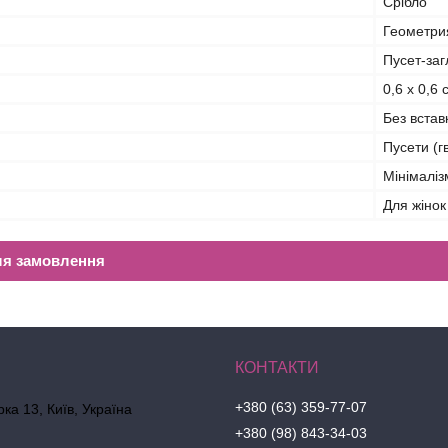
Срібло
Геометрия
Пусет-за
0,6 x 0,6 
Без встав
Пусети (г
Мінімаліз
Для жінок
ля замовлення
+380 (63) 359-77-07
ка 13, Київ, Україна
+380 (98) 843-34-03