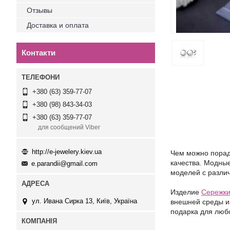
Отзывы
Доставка и оплата
Контакти
+380 (63) 359-77-07
+380 (98) 843-34-03
+380 (63) 359-77-07
для сообщений Viber
http://e-jewelery.kiev.ua
Чем можно порадо
качества. Модны
e.parandii@gmail.com
моделей с разли
Издели
е
Сережк
ул. Ивана Сирка 13, Київ, Україна
внешней среды из
подарка для люб