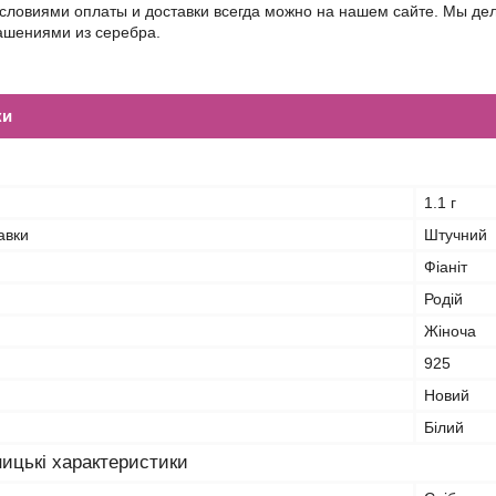
условиями оплаты и доставки всегда можно на нашем сайте. Мы д
шениями из серебра.
ки
1.1 г
авки
Штучний
Фіаніт
Родій
Жіноча
925
Новий
Білий
ицькі характеристики