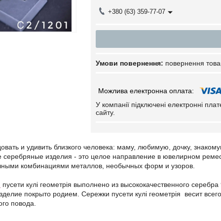
+380 (63) 359-77-07
повернення това
У компанії підключені електронні пла
сайту.
вать и удивить близкого человека: маму, любимую, дочку, знаком
е серебряные изделия - это целое направление в ювелирном реме
чными комбинациями металлов, необычных форм и узоров.
и
пусети кулі геометрія выполнено из высококачественного серебр
делие покрыто родием. Сережки пусети кулі геометрія весит всего
ого повода.