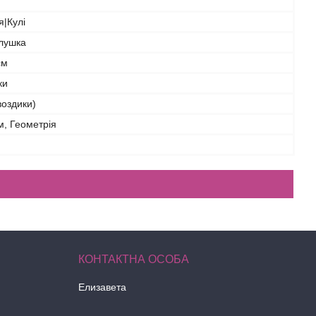
|Кулі
глушка
см
ки
воздики)
м, Геометрія
Елизавета