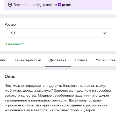
Замовлення під захистом
Розмір
15,0
В наявності
пис
Характеристики
Доставка
Оплата
Умови пове
Опис
Чем можно порадовать и удивить близкого человека: маму,
любимую, дочку, знакомую? Конечно же изделием из серебра
высокого качества. Модные серебряные изделия - это целое
направление в ювелирном ремесле. Дизайнеры создают
огромное количество оригинальных моделей с различными
комбинациями металлов, необычных форм и узоров.