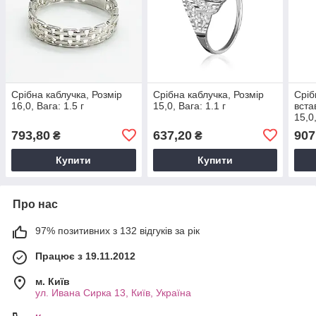
Срібна каблучка, Розмір
Срібна каблучка, Розмір
Сріб
16,0, Вага: 1.5 г
15,0, Вага: 1.1 г
вста
15,0,
793,80
637,20
907
₴
₴
Купити
Купити
Про нас
97% позитивних з 132 відгуків за рік
Працює з 19.11.2012
м. Київ
ул. Ивана Сирка 13, Київ, Україна