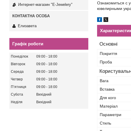
Ознакомиться с 
Интернет-магазин "E-Jewelery"
ювелирными укра
Елизавета
Характеристи
Графік роботи
Основні
Покриття
Понеділок
09:00
18:00
Проба
Вівторок
09:00
18:00
Користувальн
Середа
09:00
18:00
Четвер
09:00
18:00
Вага
Пʼятниця
09:00
18:00
Вставка
Субота
Вихідний
Для кого
Неділя
Вихідний
Матеріал
Параметри
Стиль