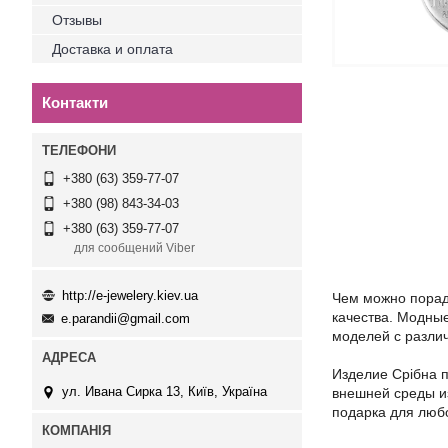
Отзывы
Доставка и оплата
Контакти
+380 (63) 359-77-07
+380 (98) 843-34-03
+380 (63) 359-77-07
для сообщений Viber
http://e-jewelery.kiev.ua
Чем можно порадо
качества. Модны
e.parandii@gmail.com
моделей с разли
Издели
е
Срібна 
ул. Ивана Сирка 13, Київ, Україна
внешней среды из
подарка для люб