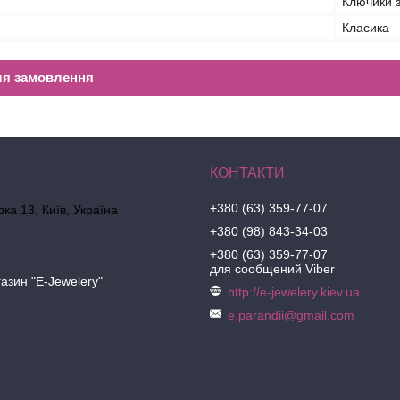
Ключики 
Класика
ля замовлення
+380 (63) 359-77-07
ка 13, Київ, Україна
+380 (98) 843-34-03
+380 (63) 359-77-07
для сообщений Viber
азин "E-Jewelery"
http://e-jewelery.kiev.ua
e.parandii@gmail.com