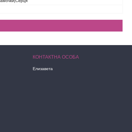
замочки|Серця
Елизавета