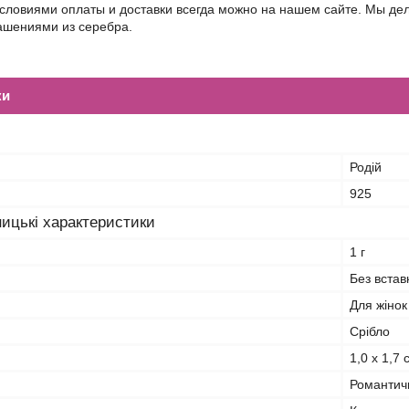
условиями оплаты и доставки всегда можно на нашем сайте. Мы д
шениями из серебра.
ки
Родій
925
ицькі характеристики
1 г
Без встав
Для жінок
Срібло
1,0 x 1,7 
Романтич