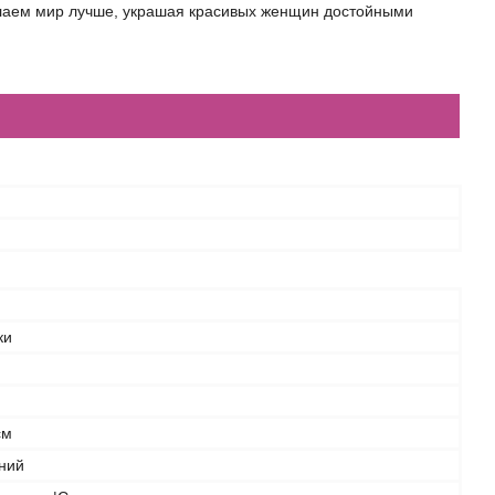
елаем мир лучше, украшая красивых женщин достойными
ки
см
ний