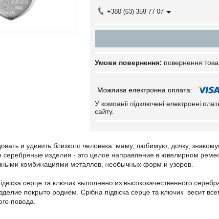
+380 (63) 359-77-07
повернення това
У компанії підключені електронні пла
сайту.
вать и удивить близкого человека: маму, любимую, дочку, знаком
е серебряные изделия - это целое направление в ювелирном реме
чными комбинациями металлов, необычных форм и узоров.
підвіска серце та ключик выполнено из высококачественного сереб
делие покрыто родием. Срібна підвіска серце та ключик весит всег
ого повода.