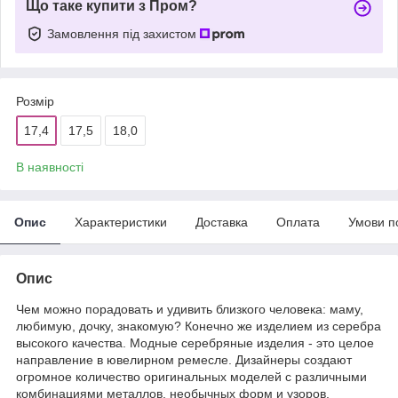
Що таке купити з Пром?
Замовлення під захистом
Розмір
17,4
17,5
18,0
В наявності
Опис
Характеристики
Доставка
Оплата
Умови п
Опис
Чем можно порадовать и удивить близкого человека: маму,
любимую, дочку, знакомую? Конечно же изделием из серебра
высокого качества. Модные серебряные изделия - это целое
направление в ювелирном ремесле. Дизайнеры создают
огромное количество оригинальных моделей с различными
комбинациями металлов, необычных форм и узоров.