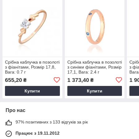
Срібна каблучка в позолоті
Срібна каблучка в позолоті
Сріб
з фіанітами, Розмір 17,8,
з синіми фіанітами, Розмір
з фі
Вага: 0.7 г
17,1, Вага: 2.4 г
Вага:
655,20
1 373,40
1 9
₴
₴
Купити
Купити
Про нас
97% позитивних з 133 відгуків за рік
Працює з 19.11.2012