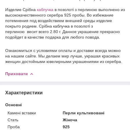
Издели
е
Срібна
каблучка
в позолоті з перлиною выполнено из
высококачественного серебра 925 пробы. Во избежание
потемнения под воздействием внешней среды изделие
покрыто родием. Срібна каблучка в позолоті з
перлиною весит всего 2.80 г. Данное украшение прекрасно
подойдет в качестве подарка для любого повода.
Ознакомиться с условиями оплаты и доставки всегда можно
на нашем сайте. Мы делаем мир лучше, украшая красивых
женщин достойными ювелирными украшениями из серебра.
Приховати
Характеристики
Основні
Камені вставки
Перли культивовані
Стать
Жіноча
Проба
925