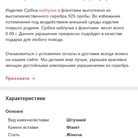
Издели
е
Срібна
каблучка
з фіанітами выполнено из
высококачественного серебра 925 пробы. Во избежание
потемнения под воздействием внешней среды изделие
покрыто родием. Срібна каблучка з фіанітами весит всего
0.00 г. Данное украшение прекрасно подойдет в качестве
подарка для любого повода.
Ознакомиться с условиями оплаты и доставки всегда можно
на нашем сайте. Мы делаем мир лучше, украшая красивых
женщин достойными ювелирными украшениями из серебра.
Приховати
Характеристики
Основні
Вид каменю/вставки
Штучний
Камені вставки
Фіаніт
Стать
Жіноча