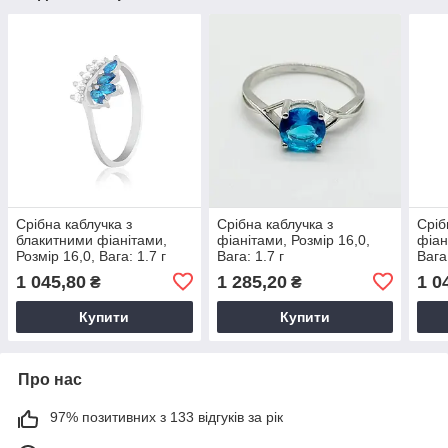
Срібна каблучка з
Срібна каблучка з
Сріб
блакитними фіанітами,
фіанітами, Розмір 16,0,
фіан
Розмір 16,0, Вага: 1.7 г
Вага: 1.7 г
Вага:
1 045,80
1 285,20
1 0
₴
₴
Купити
Купити
Про нас
97% позитивних з 133 відгуків за рік