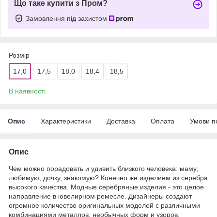
Що таке купити з Пром?
Замовлення під захистом
Розмір
17,0
17,5
18,0
18,4
18,5
В наявності
Опис
Характеристики
Доставка
Оплата
Умови п
Опис
Чем можно порадовать и удивить близкого человека: маму,
любимую, дочку, знакомую? Конечно же изделием из серебра
высокого качества. Модные серебряные изделия - это целое
направление в ювелирном ремесле. Дизайнеры создают
огромное количество оригинальных моделей с различными
комбинациями металлов, необычных форм и узоров.