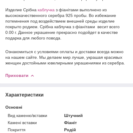
Издели
е
Срібна
каблучка
з фіанітами выполнено из
высококачественного серебра 925 пробы. Во избежание
потемнения под воздействием внешней среды изделие
покрыто родием. Срібна каблучка з фіанітами весит всего
0.00 г. Данное украшение прекрасно подойдет в качестве
подарка для любого повода.
Ознакомиться с условиями оплаты и доставки всегда можно
на нашем сайте. Мы делаем мир лучше, украшая красивых
женщин достойными ювелирными украшениями из серебра.
Приховати
Характеристики
Основні
Вид каменю/вставки
Штучний
Камені вставки
Фіаніт
Покриття
Родій