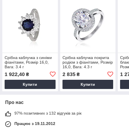
Срібна каблучка з синіми
Срібна каблучка покрита
Сріб
фіанітами, Розмір 16,0,
родієм з фіанітами, Розмір
блак
Вага: 3.4 г
16,0, Вага: 4.3 г
Розм
1 922,40
2 835
1 2
₴
₴
Купити
Купити
Про нас
97% позитивних з 132 відгуків за рік
Працює з 19.11.2012