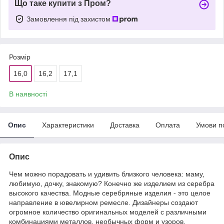
Що таке купити з Пром?
Замовлення під захистом
Розмір
16,0
16,2
17,1
В наявності
Опис
Характеристики
Доставка
Оплата
Умови п
Опис
Чем можно порадовать и удивить близкого человека: маму,
любимую, дочку, знакомую? Конечно же изделием из серебра
высокого качества. Модные серебряные изделия - это целое
направление в ювелирном ремесле. Дизайнеры создают
огромное количество оригинальных моделей с различными
комбинациями металлов, необычных форм и узоров.