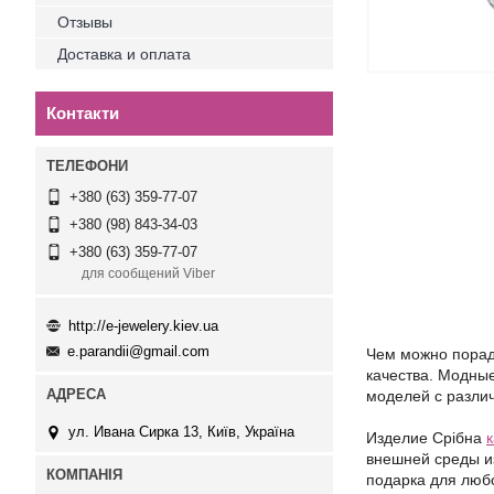
Отзывы
Доставка и оплата
Контакти
+380 (63) 359-77-07
+380 (98) 843-34-03
+380 (63) 359-77-07
для сообщений Viber
http://e-jewelery.kiev.ua
e.parandii@gmail.com
Чем можно порадо
качества. Модны
моделей с разли
ул. Ивана Сирка 13, Київ, Україна
Издели
е
Срібна
внешней среды из
подарка для люб