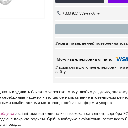
+380 (63) 359-77-07
повернення това
У компанії підключені електронні пла
сайту.
вать и удивить близкого человека: маму, любимую, дочку, знаком
е серебряные изделия - это целое направление в ювелирном реме
чными комбинациями металлов, необычных форм и узоров.
каблучка
з фіанітами выполнено из высококачественного серебра 9
делие покрыто родием. Срібна каблучка з фіанітами весит всего 0
ого повода.