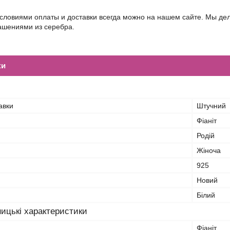
условиями оплаты и доставки всегда можно на нашем сайте. Мы д
шениями из серебра.
ки
авки
Штучний
Фіаніт
Родій
Жіноча
925
Новий
Білий
ицькі характеристики
Фіаніт