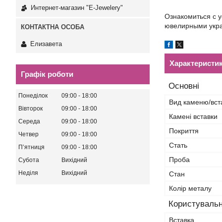
Интернет-магазин "E-Jewelery"
Ознакомиться с 
ювелирными укра
Елизавета
Характеристи
Графік роботи
Основні
Понеділок
09:00
18:00
Вид каменю/вст
Вівторок
09:00
18:00
Камені вставки
Середа
09:00
18:00
Покриття
Четвер
09:00
18:00
Стать
Пʼятниця
09:00
18:00
Проба
Субота
Вихідний
Неділя
Вихідний
Стан
Колір металу
Користувальн
Вставка