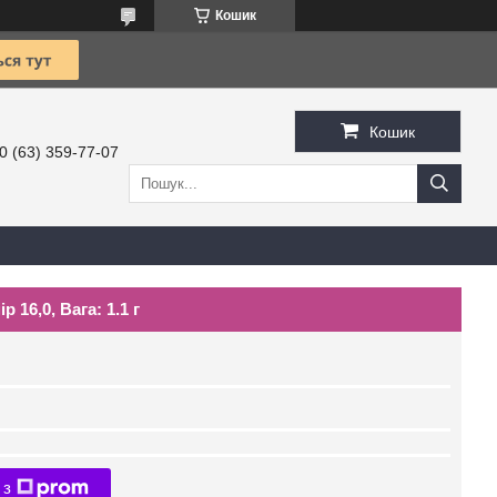
Кошик
Кошик
0 (63) 359-77-07
 16,0, Вага: 1.1 г
 з