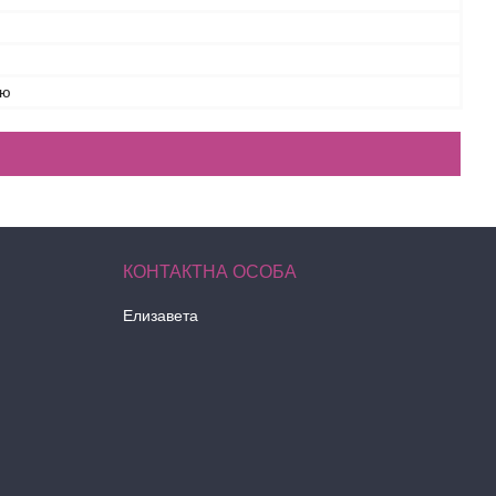
ою
Елизавета