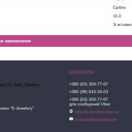
Срібло
16,0
Зі вставк
ля замовлення
+380 (63) 359-77-07
ка 13, Київ, Україна
+380 (98) 843-34-03
+380 (63) 359-77-07
для сообщений Viber
азин "E-Jewelery"
http://e-jewelery.kiev.ua
e.parandii@gmail.com