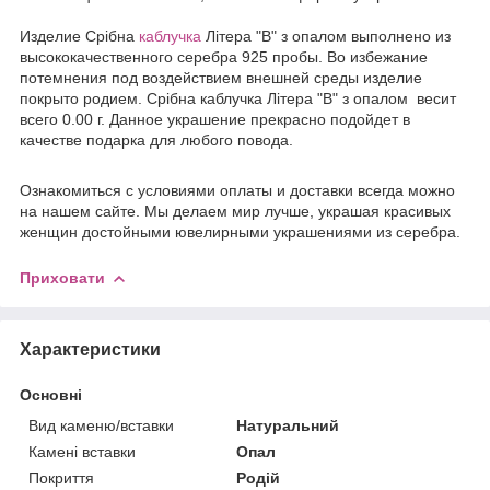
Издели
е
Срібна
каблучка
Літера "В" з опалом выполнено из
высококачественного серебра 925 пробы. Во избежание
потемнения под воздействием внешней среды изделие
покрыто родием. Срібна каблучка Літера "В" з опалом весит
всего 0.00 г. Данное украшение прекрасно подойдет в
качестве подарка для любого повода.
Ознакомиться с условиями оплаты и доставки всегда можно
на нашем сайте. Мы делаем мир лучше, украшая красивых
женщин достойными ювелирными украшениями из серебра.
Приховати
Характеристики
Основні
Вид каменю/вставки
Натуральний
Камені вставки
Опал
Покриття
Родій