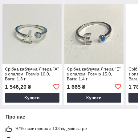
Срібна каблучка Літера "А"
Срібна каблучка Літера "Е"
Сріб
з опалом, Розмір 16,0,
з опалом, Розмір 15,0,
з оп
Вага: 1.3 г
Вага: 1.4 г
Вага:
1 546,20
1 665
1 7
₴
₴
Купити
Купити
Про нас
97% позитивних з 133 відгуків за рік