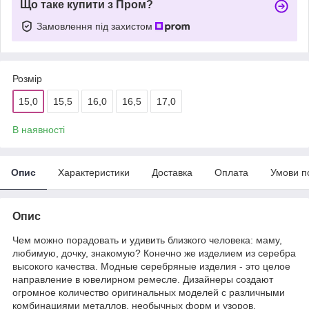
Що таке купити з Пром?
Замовлення під захистом
Розмір
15,0
15,5
16,0
16,5
17,0
В наявності
Опис
Характеристики
Доставка
Оплата
Умови п
Опис
Чем можно порадовать и удивить близкого человека: маму,
любимую, дочку, знакомую? Конечно же изделием из серебра
высокого качества. Модные серебряные изделия - это целое
направление в ювелирном ремесле. Дизайнеры создают
огромное количество оригинальных моделей с различными
комбинациями металлов, необычных форм и узоров.