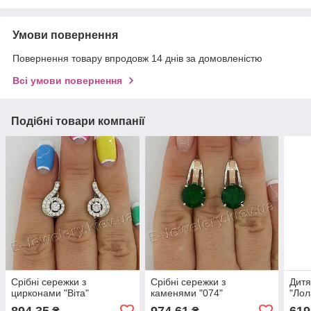
Умови повернення
Повернення товару впродовж 14 днів за домовленістю
Всі умови повернення
Подібні товари компанії
Срібні сережки з
Срібні сережки з
Дитя
цирконами "Віта"
каменями "074"
"Лол
894,35
974,61
619