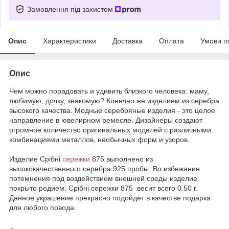
Замовлення під захистом
Опис
Характеристики
Доставка
Оплата
Умови п
Опис
Чем можно порадовать и удивить близкого человека: маму,
любимую, дочку, знакомую? Конечно же изделием из серебра
высокого качества. Модные серебряные изделия - это целое
направление в ювелирном ремесле. Дизайнеры создают
огромное количество оригинальных моделей с различными
комбинациями металлов, необычных форм и узоров.
Издели
е
Срібні
сережки
875 выполнено из
высококачественного серебра 925 пробы. Во избежание
потемнения под воздействием внешней среды изделие
покрыто родием. Срібні сережки 875 весит всего 0.50 г.
Данное украшение прекрасно подойдет в качестве подарка
для любого повода.