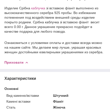
Издели
е
Срібна
каблучка
зі вставкою фіаніт выполнено из
высококачественного серебра 925 пробы. Во избежание
потемнения под воздействием внешней среды изделие
покрыто родием. Срібна каблучка зі вставкою фіаніт весит
всего 0.00 г. Данное украшение прекрасно подойдет в
качестве подарка для любого повода.
Ознакомиться с условиями оплаты и доставки всегда можно
на нашем сайте. Мы делаем мир лучше, украшая красивых
женщин достойными ювелирными украшениями из серебра.
Приховати
Характеристики
Основні
Вид каменю/вставки
Штучний
Камені вставки
Фіаніт
Стать
Жіноча