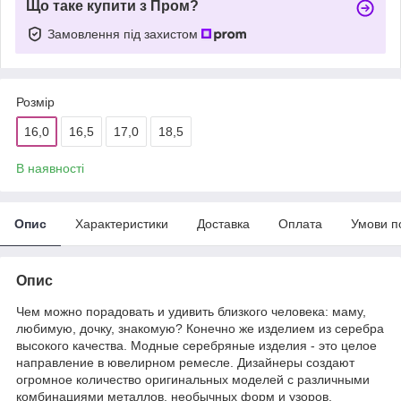
Що таке купити з Пром?
Замовлення під захистом
Розмір
16,0
16,5
17,0
18,5
В наявності
Опис
Характеристики
Доставка
Оплата
Умови п
Опис
Чем можно порадовать и удивить близкого человека: маму,
любимую, дочку, знакомую? Конечно же изделием из серебра
высокого качества. Модные серебряные изделия - это целое
направление в ювелирном ремесле. Дизайнеры создают
огромное количество оригинальных моделей с различными
комбинациями металлов, необычных форм и узоров.