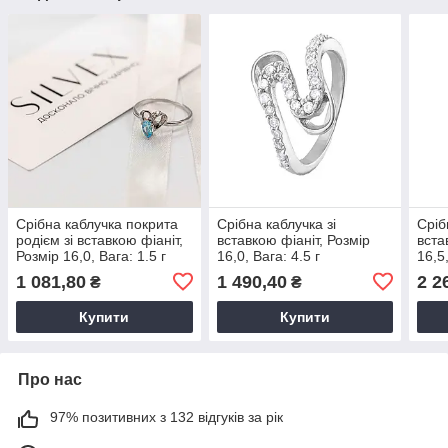
Срібна каблучка покрита
Срібна каблучка зі
Сріб
родієм зі вставкою фіаніт,
вставкою фіаніт, Розмір
вста
Розмір 16,0, Вага: 1.5 г
16,0, Вага: 4.5 г
16,5,
1 081,80
1 490,40
2 2
₴
₴
Купити
Купити
Про нас
97% позитивних з 132 відгуків за рік