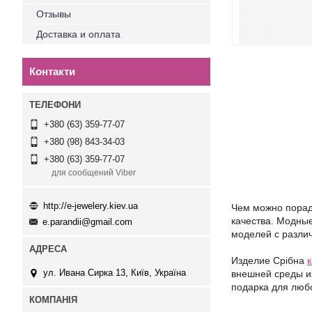
Отзывы
Доставка и оплата
Контакти
+380 (63) 359-77-07
+380 (98) 843-34-03
+380 (63) 359-77-07
для сообщений Viber
http://e-jewelery.kiev.ua
Чем можно порадо
качества. Модны
e.parandii@gmail.com
моделей с разли
Издели
е
Срібна
ул. Ивана Сирка 13, Київ, Україна
внешней среды из
подарка для люб