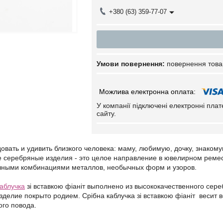
+380 (63) 359-77-07
повернення това
У компанії підключені електронні пла
сайту.
вать и удивить близкого человека: маму, любимую, дочку, знаком
е серебряные изделия - это целое направление в ювелирном реме
чными комбинациями металлов, необычных форм и узоров.
каблучка
зі вставкою фіаніт выполнено из высококачественного сер
делие покрыто родием. Срібна каблучка зі вставкою фіаніт весит в
ого повода.