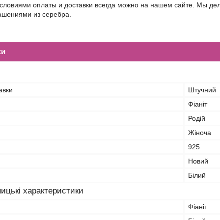
условиями оплаты и доставки всегда можно на нашем сайте. Мы д
шениями из серебра.
ки
авки
Штучний
Фіаніт
Родій
Жіноча
925
Новий
Білий
ицькі характеристики
Фіаніт