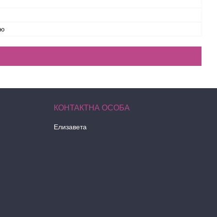
ою
Елизавета