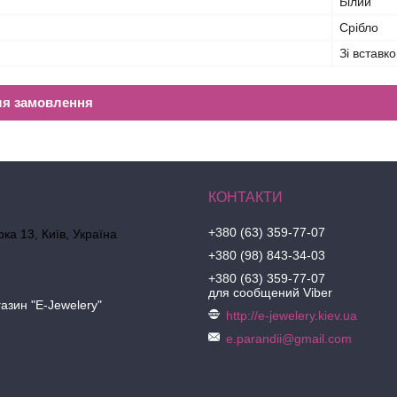
Білий
Срібло
Зі вставк
ля замовлення
+380 (63) 359-77-07
ка 13, Київ, Україна
+380 (98) 843-34-03
+380 (63) 359-77-07
для сообщений Viber
азин "E-Jewelery"
http://e-jewelery.kiev.ua
e.parandii@gmail.com