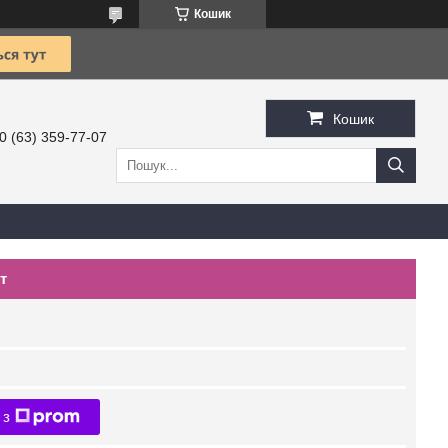
Кошик
Кошик
0 (63) 359-77-07
т
 з