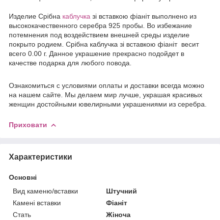
Издели
е
Срібна
каблучка
зі вставкою фіаніт выполнено из
высококачественного серебра 925 пробы. Во избежание
потемнения под воздействием внешней среды изделие
покрыто родием. Срібна каблучка зі вставкою фіаніт весит
всего 0.00 г. Данное украшение прекрасно подойдет в
качестве подарка для любого повода.
Ознакомиться с условиями оплаты и доставки всегда можно
на нашем сайте. Мы делаем мир лучше, украшая красивых
женщин достойными ювелирными украшениями из серебра.
Приховати
Характеристики
Основні
Вид каменю/вставки
Штучний
Камені вставки
Фіаніт
Стать
Жіноча