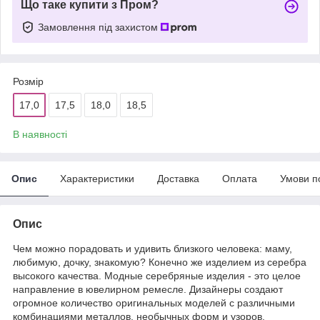
Що таке купити з Пром?
Замовлення під захистом
Розмір
17,0
17,5
18,0
18,5
В наявності
Опис
Характеристики
Доставка
Оплата
Умови п
Опис
Чем можно порадовать и удивить близкого человека: маму,
любимую, дочку, знакомую? Конечно же изделием из серебра
высокого качества. Модные серебряные изделия - это целое
направление в ювелирном ремесле. Дизайнеры создают
огромное количество оригинальных моделей с различными
комбинациями металлов, необычных форм и узоров.