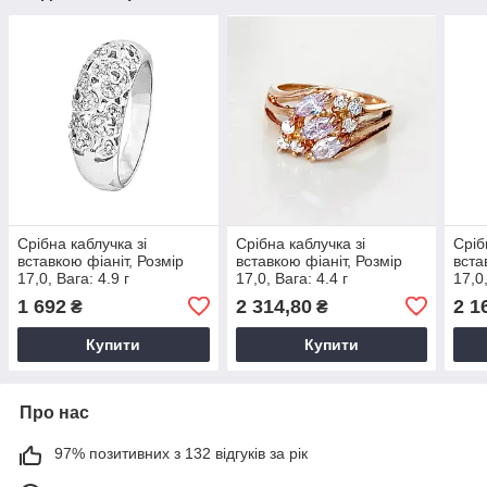
Срібна каблучка зі
Срібна каблучка зі
Сріб
вставкою фіаніт, Розмір
вставкою фіаніт, Розмір
вста
17,0, Вага: 4.9 г
17,0, Вага: 4.4 г
17,0,
1 692
2 314,80
2 1
₴
₴
Купити
Купити
Про нас
97% позитивних з 132 відгуків за рік