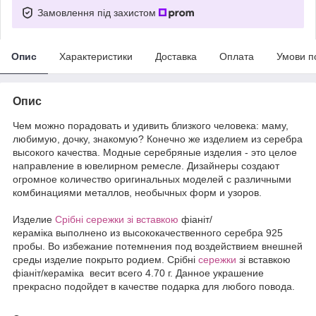
Замовлення під захистом
Опис
Характеристики
Доставка
Оплата
Умови п
Опис
Чем можно порадовать и удивить близкого человека: маму,
любимую, дочку, знакомую? Конечно же изделием из серебра
высокого качества. Модные серебряные изделия - это целое
направление в ювелирном ремесле. Дизайнеры создают
огромное количество оригинальных моделей с различными
комбинациями металлов, необычных форм и узоров.
Издели
е
Срібні сережки зі вставкою
фіаніт/
кераміка выполнено из высококачественного серебра 925
пробы. Во избежание потемнения под воздействием внешней
среды изделие покрыто родием. Срібні
сережки
зі вставкою
фіаніт/кераміка весит всего 4.70 г. Данное украшение
прекрасно подойдет в качестве подарка для любого повода.