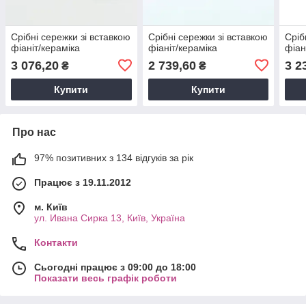
Срібні сережки зі вставкою
Срібні сережки зі вставкою
Сріб
фіаніт/кераміка
фіаніт/кераміка
фіан
3 076,20
2 739,60
3 2
₴
₴
Купити
Купити
Про нас
97% позитивних з 134 відгуків за рік
Працює з 19.11.2012
м. Київ
ул. Ивана Сирка 13, Київ, Україна
Контакти
Сьогодні працює з 09:00 до 18:00
Показати весь графік роботи