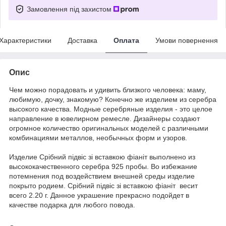
Замовлення під захистом
Характеристики
Доставка
Оплата
Умови повернення
Опис
Чем можно порадовать и удивить близкого человека: маму,
любимую, дочку, знакомую? Конечно же изделием из серебра
высокого качества. Модные серебряные изделия - это целое
направление в ювелирном ремесле. Дизайнеры создают
огромное количество оригинальных моделей с различными
комбинациями металлов, необычных форм и узоров.
Издели
е
Срібний підвіс зі вставкою фіаніт выполнено из
высококачественного серебра 925 пробы. Во избежание
потемнения под воздействием внешней среды изделие
покрыто родием. Срібний підвіс зі вставкою фіаніт весит
всего 2.20 г. Данное украшение прекрасно подойдет в
качестве подарка для любого повода.