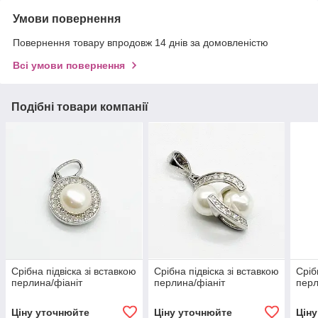
Умови повернення
Повернення товару впродовж 14 днів за домовленістю
Всі умови повернення
Подібні товари компанії
Срібна підвіска зі вставкою
Срібна підвіска зі вставкою
Сріб
перлина/фіаніт
перлина/фіаніт
перл
Ціну уточнюйте
Ціну уточнюйте
Цін