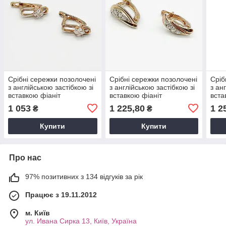
Срібні сережки позолочені
Срібні сережки позолочені
Сріб
з англійською застібкою зі
з англійською застібкою зі
з ан
вставкою фіаніт
вставкою фіаніт
вста
1 053
1 225,80
1 2
₴
₴
Купити
Купити
Про нас
97% позитивних з 134 відгуків за рік
Працює з 19.11.2012
м. Київ
ул. Ивана Сирка 13, Київ, Україна