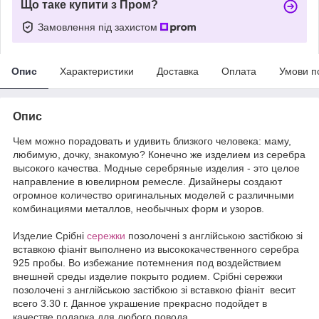
Що таке купити з Пром?
Замовлення під захистом
Опис
Характеристики
Доставка
Оплата
Умови п
Опис
Чем можно порадовать и удивить близкого человека: маму,
любимую, дочку, знакомую? Конечно же изделием из серебра
высокого качества. Модные серебряные изделия - это целое
направление в ювелирном ремесле. Дизайнеры создают
огромное количество оригинальных моделей с различными
комбинациями металлов, необычных форм и узоров.
Издели
е
Срібні
сережки
позолочені з англійською застібкою зі
вставкою фіаніт выполнено из высококачественного серебра
925 пробы. Во избежание потемнения под воздействием
внешней среды изделие покрыто родием. Срібні сережки
позолочені з англійською застібкою зі вставкою фіаніт весит
всего 3.30 г. Данное украшение прекрасно подойдет в
качестве подарка для любого повода.