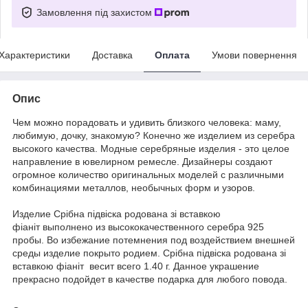
Замовлення під захистом
Характеристики
Доставка
Оплата
Умови повернення
Опис
Чем можно порадовать и удивить близкого человека: маму,
любимую, дочку, знакомую? Конечно же изделием из серебра
высокого качества. Модные серебряные изделия - это целое
направление в ювелирном ремесле. Дизайнеры создают
огромное количество оригинальных моделей с различными
комбинациями металлов, необычных форм и узоров.
Издели
е
Срібна підвіска родована зі вставкою
фіаніт выполнено из высококачественного серебра 925
пробы. Во избежание потемнения под воздействием внешней
среды изделие покрыто родием. Срібна підвіска родована зі
вставкою фіаніт весит всего 1.40 г. Данное украшение
прекрасно подойдет в качестве подарка для любого повода.