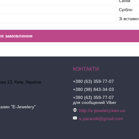
Синій
Срібло
Зі вставк
ля замовлення
+380 (63) 359-77-07
ка 13, Київ, Україна
+380 (98) 843-34-03
+380 (63) 359-77-07
для сообщений Viber
азин "E-Jewelery"
http://e-jewelery.kiev.ua
e.parandii@gmail.com