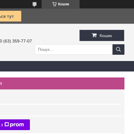
Кошик
Кошик
0 (63) 359-77-07
т
 з