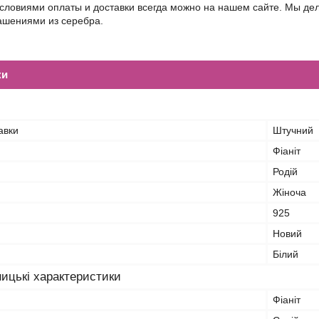
условиями оплаты и доставки всегда можно на нашем сайте. Мы д
шениями из серебра.
ки
авки
Штучний
Фіаніт
Родій
Жіноча
925
Новий
Білий
ицькі характеристики
Фіаніт