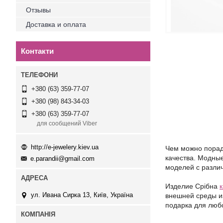
Отзывы
Доставка и оплата
Контакти
+380 (63) 359-77-07
+380 (98) 843-34-03
+380 (63) 359-77-07
для сообщений Viber
http://e-jewelery.kiev.ua
Чем можно порадо
качества. Модны
e.parandii@gmail.com
моделей с разли
Издели
е
Срібна
ул. Ивана Сирка 13, Київ, Україна
внешней среды из
подарка для люб