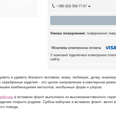
+380 (63) 359-77-07
повернення това
У компанії підключені електронні пла
сайту.
вать и удивить близкого человека: маму, любимую, дочку, знаком
е серебряные изделия - это целое направление в ювелирном реме
чными комбинациями металлов, необычных форм и узоров.
каблучка
зі вставкою фіаніт выполнено из высококачественного сер
делие покрыто родием. Срібна каблучка зі вставкою фіаніт весит в
ого повода.