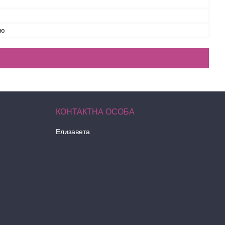
ою
Елизавета