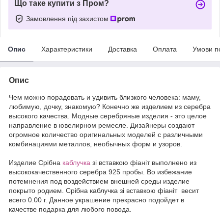
Що таке купити з Пром?
Замовлення під захистом
Опис
Характеристики
Доставка
Оплата
Умови п
Опис
Чем можно порадовать и удивить близкого человека: маму,
любимую, дочку, знакомую? Конечно же изделием из серебра
высокого качества. Модные серебряные изделия - это целое
направление в ювелирном ремесле. Дизайнеры создают
огромное количество оригинальных моделей с различными
комбинациями металлов, необычных форм и узоров.
Издели
е
Срібна
каблучка
зі вставкою фіаніт выполнено из
высококачественного серебра 925 пробы. Во избежание
потемнения под воздействием внешней среды изделие
покрыто родием. Срібна каблучка зі вставкою фіаніт весит
всего 0.00 г. Данное украшение прекрасно подойдет в
качестве подарка для любого повода.