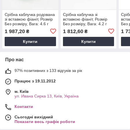
Срібна каблучка родована
Срібна каблучка зі
Сріб
зі вставкою фіаніт, Розмір
вставкою фіаніт, Розмір
вста
Без розміру, Вага: 4.6 г
Без розміру, Вага: 4.2 г
Без 
1 987,20
1 812,60
1 7
₴
₴
Купити
Купити
Про нас
97% позитивних з 133 відгуків за рік
Працює з 19.11.2012
м. Київ
ул. Ивана Сирка 13, Київ, Україна
Контакти
Сьогодні вихідний
Показати весь графік роботи