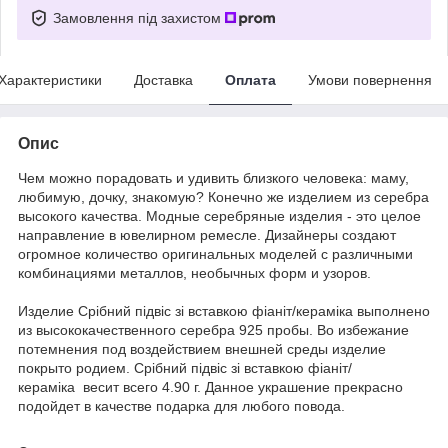
Замовлення під захистом
Характеристики
Доставка
Оплата
Умови повернення
Опис
Чем можно порадовать и удивить близкого человека: маму,
любимую, дочку, знакомую? Конечно же изделием из серебра
высокого качества. Модные серебряные изделия - это целое
направление в ювелирном ремесле. Дизайнеры создают
огромное количество оригинальных моделей с различными
комбинациями металлов, необычных форм и узоров.
Издели
е
Срібний підвіс зі вставкою фіаніт/кераміка выполнено
из высококачественного серебра 925 пробы. Во избежание
потемнения под воздействием внешней среды изделие
покрыто родием. Срібний підвіс зі вставкою фіаніт/
кераміка весит всего 4.90 г. Данное украшение прекрасно
подойдет в качестве подарка для любого повода.