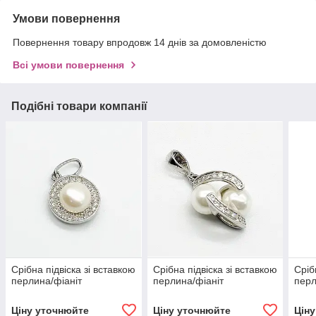
Умови повернення
Повернення товару впродовж 14 днів за домовленістю
Всі умови повернення
Подібні товари компанії
Срібна підвіска зі вставкою
Срібна підвіска зі вставкою
Сріб
перлина/фіаніт
перлина/фіаніт
перл
Ціну уточнюйте
Ціну уточнюйте
Цін