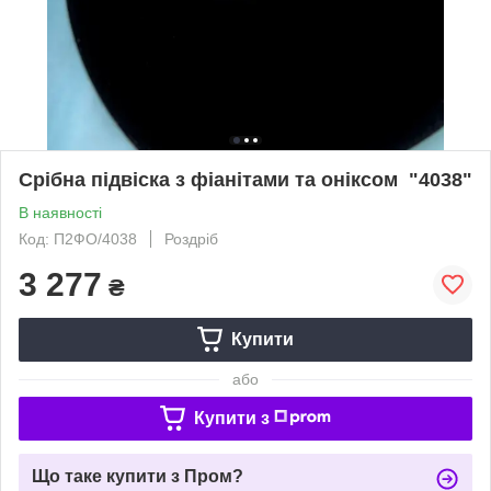
Срібна підвіска з фіанітами та оніксом "4038"
В наявності
Код: П2ФО/4038
Роздріб
3 277
₴
Купити
або
Купити з
Що таке купити з Пром?