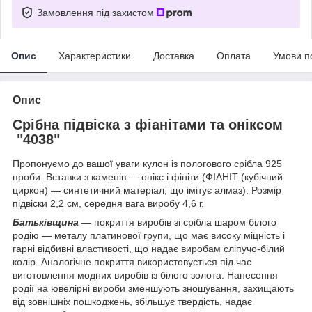
Замовлення під захистом
Опис
Характеристики
Доставка
Оплата
Умови п
Опис
Срібна підвіска з фіанітами та оніксом
"4038"
Пропонуємо до вашої уваги кулон із пологового срібла 925
проби. Вставки з каменів — онікс і фініти (ФІАНІТ (кубічний
циркон) — синтетичний матеріал, що імітує алмаз). Розмір
підвіски 2,2 см, середня вага виробу 4,6 г.
Батьківщина
— покриття виробів зі срібла шаром білого
родію — металу платинової групи, що має високу міцність і
гарні відбивні властивості, що надає виробам сліпучо-білий
колір. Аналогічне покриття використовується під час
виготовлення модних виробів із білого золота. Нанесення
родії на ювелірні вироби зменшують зношування, захищають
від зовнішніх пошкоджень, збільшує твердість, надає