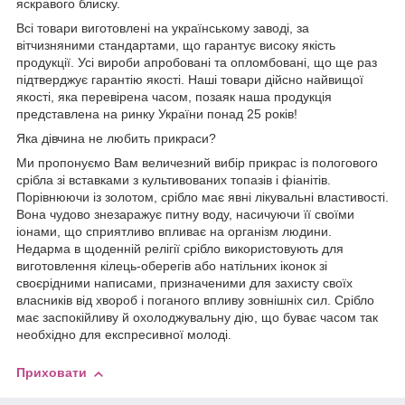
яскравого блиску.
Всі товари виготовлені на українському заводі, за
вітчизняними стандартами, що гарантує високу якість
продукції. Усі вироби апробовані та опломбовані, що ще раз
підтверджує гарантію якості. Наші товари дійсно найвищої
якості, яка перевірена часом, позаяк наша продукція
представлена на ринку України понад 25 років!
Яка дівчина не любить прикраси?
Ми пропонуємо Вам величезний вибір прикрас із пологового
срібла зі вставками з культивованих топазів і фіанітів.
Порівнюючи із золотом, срібло має явні лікувальні властивості.
Вона чудово знезаражує питну воду, насичуючи її своїми
іонами, що сприятливо впливає на організм людини.
Недарма в щоденній релігії срібло використовують для
виготовлення кілець-оберегів або натільних іконок зі
своєрідними написами, призначеними для захисту своїх
власників від хвороб і поганого впливу зовнішніх сил. Срібло
має заспокійливу й охолоджувальну дію, що буває часом так
необхідно для експресивної молоді.
Приховати