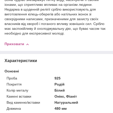
іонами, що сприятливо впливає на організм людини.
Недарма в щоденній релігії срібло використовують для
виготовлення кілець-оберегів або натільних іконок зі
своєрідними написами, призначеними для захисту своїх
власників від хвороб і поганого впливу зовнішніх сил. Срібло
має заспокійливу й охолоджувальну дію, що буває часом так
необхідно для експресивної молоді.
Приховати
Характеристики
Основні
Проба
925
Покриття
Родій
Колір металу
Білий
Камені вставки
Онікс, Фіаніт
Вид каменю/вставки
Натуральний
Довжина
480 мм