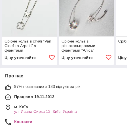
Срібне кольє в стилі "Van
Срібне кольє з
Сріб
Cleef та Arpels" з
різнокольоровими
фіанітами
фіанітами "Аліса"
Ціну уточнюйте
Ціну уточнюйте
Цін
Про нас
97% позитивних з 133 відгуків за рік
Працює з 19.11.2012
м. Київ
ул. Ивана Сирка 13, Київ, Україна
Контакти