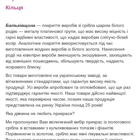
Кільця
Батьківщина
— покриття виробів зі срібла шаром білого
родію — металу платинової групи, що має високу міцність і
гарні відбивні властивості, що надає виробам сліпучо-білий
колір. Аналогічне покриття використовується під час
виготовлення модних виробів із білого золота. Нанесення
родії на ювелірні вироби зменшують зношування, захищають
від зовнішніх пошкоджень, збільшують твердість, надають
яскравого блиску.
Всі товари виготовлені на українському заводі, за
вітчизняними стандартами, що гарантує високу якість
продукції. Усі вироби апробовані та опломбовані, що ще раз
підтверджує гарантію якості. Наші товари дійсно найвищої
якості, яка перевірена часом, позаяк наша продукція
представлена на ринку України понад 25 років!
Яка дівчина не любить прикраси?
Ми пропонуємо Вам величезний вибір прикрас із пологового
срібла зі вставками з культивованих топазів і фіанітів.
Порівнюючи із золотом, срібло має явні лікувальні властивості.
Вона чудово знезаражує питну воду, насичуючи її своїми