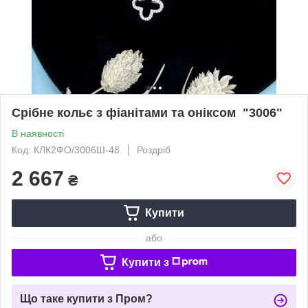
Срібне кольє з фіанітами та оніксом "3006"
В наявності
Код: КЛК2ФО/3006Ш-48
Роздріб
2 667
₴
Купити
або
Купити з
Що таке купити з Пром?