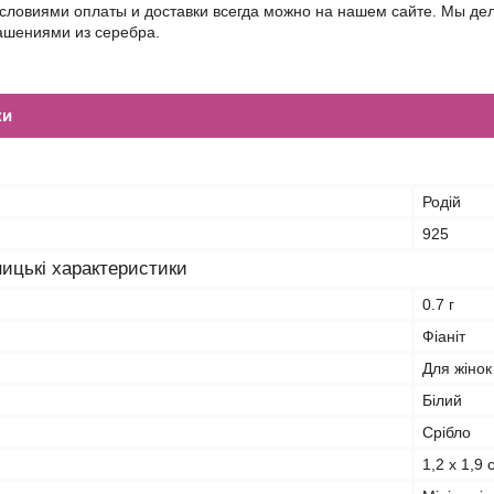
условиями оплаты и доставки всегда можно на нашем сайте. Мы д
шениями из серебра.
ки
Родій
925
ицькі характеристики
0.7 г
Фіаніт
Для жінок
Білий
Срібло
1,2 x 1,9 