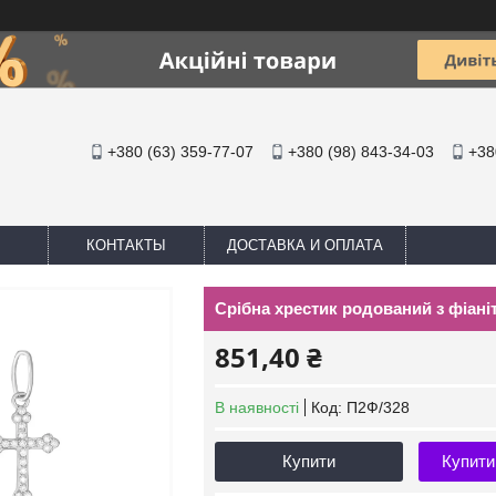
+380 (63) 359-77-07
+380 (98) 843-34-03
+38
КОНТАКТЫ
ДОСТАВКА И ОПЛАТА
Срібна хрестик родований з фіані
851,40 ₴
В наявності
Код:
П2Ф/328
Купити
Купити