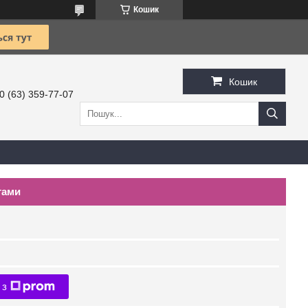
Кошик
Кошик
0 (63) 359-77-07
тами
 з