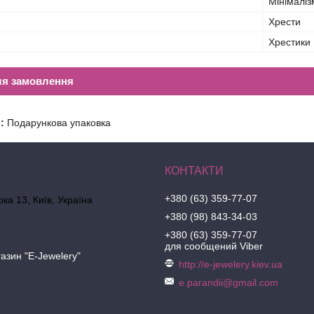
Мінімаліз
Хрести
Хрестики
ля замовлення
:
Подарункова упаковка
+380 (63) 359-77-07
ка 13, Київ, Україна
+380 (98) 843-34-03
+380 (63) 359-77-07
для сообщений Viber
азин "E-Jewelery"
http://e-jewelery.kiev.ua
e.parandii@gmail.com