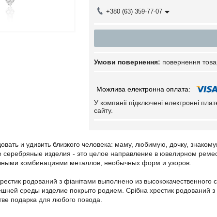
+380 (63) 359-77-07
повернення това
У компанії підключені електронні пла
сайту.
вать и удивить близкого человека: маму, любимую, дочку, знаком
е серебряные изделия - это целое направление в ювелирном реме
чными комбинациями металлов, необычных форм и узоров.
хрестик родований з фіанітами выполнено из высококачественного
шней среды изделие покрыто родием. Срібна хрестик родований з 
тве подарка для любого повода.