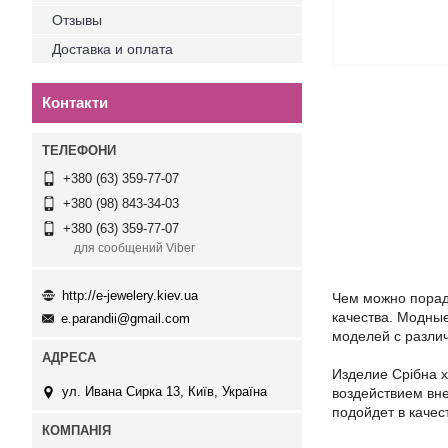
Отзывы
Доставка и оплата
Контакти
+380 (63) 359-77-07
+380 (98) 843-34-03
+380 (63) 359-77-07
для сообщений Viber
http://e-jewelery.kiev.ua
Чем можно порадо
качества. Модны
e.parandii@gmail.com
моделей с разли
Издели
е
Срібна 
ул. Ивана Сирка 13, Київ, Україна
воздействием вне
подойдет в качес