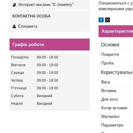
Ознакомиться с 
Интернет-магазин "E-Jewelery"
ювелирными укра
Елизавета
Характеристи
Графік роботи
Основні
Покриття
Понеділок
09:00
18:00
Проба
Вівторок
09:00
18:00
Користувальн
Середа
09:00
18:00
Четвер
09:00
18:00
Вага
Пʼятниця
09:00
18:00
Вставка
Субота
Вихідний
Для кого
Неділя
Вихідний
Колір вставки
Матеріал
Параметри