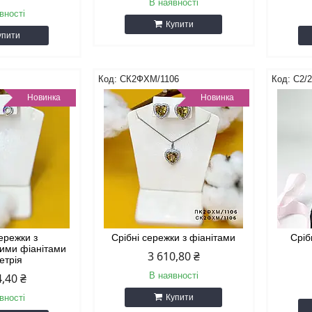
В наявності
вності
Купити
упити
СК2ФХМ/1106
С2/
Новинка
Новинка
сережки з
Срібні сережки з фіанітами
Сріб
вими фіанітами
3 610,80 ₴
етрія
В наявності
4,40 ₴
вності
Купити