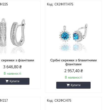
Ф/225
СК2ФЛТ/475
і сережки з фіанітами
Срібні сережки з блакитними
фіанітами
3 646,80 ₴
2 957,40 ₴
В наявності
В наявності
Купити
Купити
Ф/217
СК2ФС/475