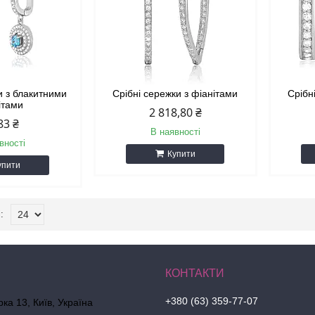
и з блакитними
Срібні сережки з фіанітами
Срібн
ітами
2 818,80 ₴
83 ₴
В наявності
вності
Купити
упити
+380 (63) 359-77-07
ка 13, Київ, Україна