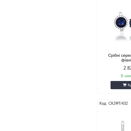
Срібні сере
фіан
2 8
В ная
К
СК2ФТ/432