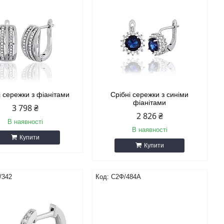
і сережки з фіанітами
Срібні сережки з синіми
фіанітами
3 798 ₴
2 826 ₴
В наявності
В наявності
Купити
Купити
/342
С2Ф/484А