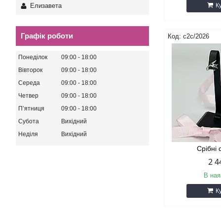
Елизавета
К
Графік роботи
с2с/2026
Понеділок
09:00
18:00
Вівторок
09:00
18:00
Середа
09:00
18:00
Четвер
09:00
18:00
Пʼятниця
09:00
18:00
Субота
Вихідний
Неділя
Вихідний
Срібні
2 4
В ная
К