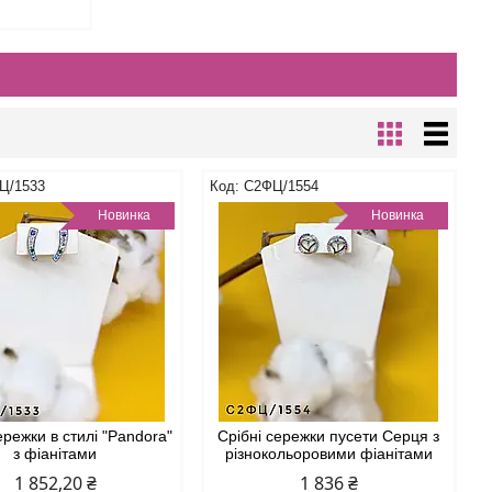
Ц/1533
С2ФЦ/1554
Новинка
Новинка
ережки в стилі "Pandora"
Срібні сережки пусети Серця з
з фіанітами
різнокольоровими фіанітами
1 852,20 ₴
1 836 ₴