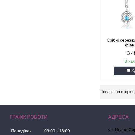
Срібні сережк
фіан
3 4
В ная
К
ГРАФІК РОБОТИ
ул. Ивана Сир
Понеділок
09:00
18:00