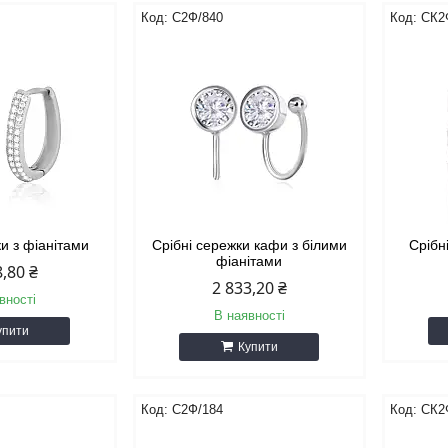
С2Ф/840
СК2
ки з фіанітами
Срібні сережки кафи з білими
Срібн
фіанітами
8,80 ₴
2 833,20 ₴
вності
В наявності
упити
Купити
С2Ф/184
СК2