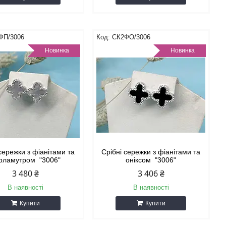
ФП/3006
СК2ФО/3006
Новинка
Новинка
сережки з фіанітами та
Срібні сережки з фіанітами та
рламутром "3006"
оніксом "3006"
3 480 ₴
3 406 ₴
В наявності
В наявності
Купити
Купити