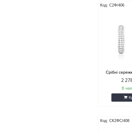
С2Ф/406
Срібні сереж
2 27
В ная
К
СК2ФС/408