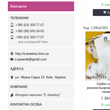
В ная
Контакти
К
+380 (63) 359-77-07
С2ФЦ/1553
+380 (98) 843-34-03
+380 (63) 359-77-07
для сообщений Viber
http://e-jewelery.kiev.ua
e.parandii@gmail.com
ул. Ивана Сирка 13, Київ, Україна
Срібні 
різнокольоро
геом
Интернет-магазин "E-Jewelery"
1 36
В ная