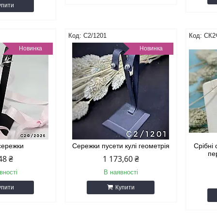
упити
С2/1201
СК2
Новинка
Новинка
 сережки
Сережки пусети кулі геометрія
Срібні 
пе
48 ₴
1 173,60 ₴
вності
В наявності
упити
Купити