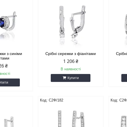
жки з синіми
Срібні сережки з фіанітами
Срібн
ітами
1 206 ₴
26 ₴
В наявності
вності
Купити
упити
С2Ф/182
С2Ф