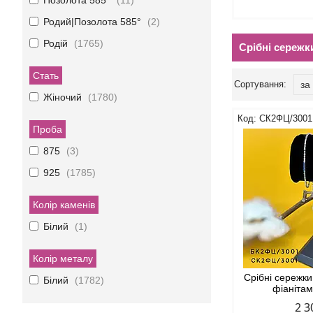
Позолота 585°
11
Родий|Позолота 585°
2
Родій
1765
Срібні сережк
Стать
Жіночий
1780
СК2ФЦ/3001
Проба
875
3
925
1785
Колір каменів
Білий
1
Колір металу
Срібні сережк
Білий
1782
фіаніта
2 3