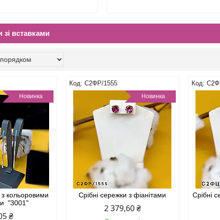
и зі вставками
С2ФР/1555
С2Ф
Новинка
Новинка
и з кольоровими
Срібні сережки з фіанітами
Срібні с
ми "3001"
2 379,60 ₴
05 ₴